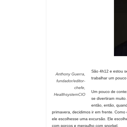
São 4h12 e estou se
Anthony Guerra,
trabalhar um pouco 
fundador/editor-
chefe,
Um pouco de context
HealthsystemCIO
se divertiram muito
então, então, quand
primavera, decidimos ir em frente. Como
ele escolhesse uma excursão. Ele escolh
com porcos e mergulho com snorkel.