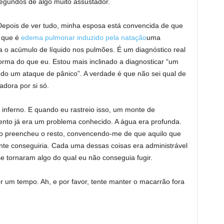
segundos de algo muito assustador.
epois de ver tudo, minha esposa está convencida de que
a que é
edema pulmonar induzido pela natação
uma
 o acúmulo de líquido nos pulmões. É um diagnóstico real
rma do que eu. Estou mais inclinado a diagnosticar “um
do um ataque de pânico”. A verdade é que não sei qual de
adora por si só.
 inferno. E quando eu rastreio isso, um monte de
nto já era um problema conhecido. A água era profunda.
 preencheu o resto, convencendo-me de que aquilo que
nte conseguiria. Cada uma dessas coisas era administrável
se tornaram algo do qual eu não conseguia fugir.
or um tempo. Ah, e por favor, tente manter o macarrão fora