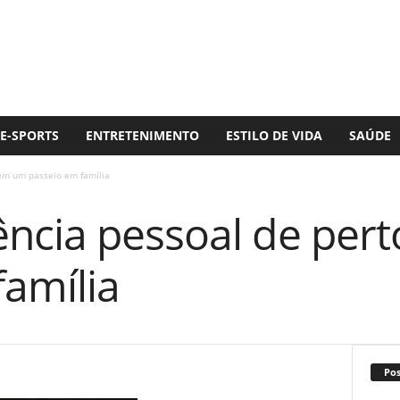
E-SPORTS
ENTRETENIMENTO
ESTILO DE VIDA
SAÚDE
em um passeio em família
ncia pessoal de per
família
Po