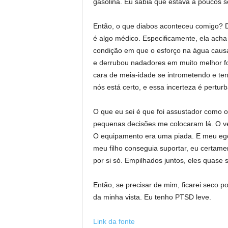
gasolina. Eu sabia que estava a poucos 
Então, o que diabos aconteceu comigo? D
é algo médico. Especificamente, ela ach
condição em que o esforço na água causa
e derrubou nadadores em muito melhor fo
cara de meia-idade se intrometendo e ten
nós está certo, e essa incerteza é perturb
O que eu sei é que foi assustador como o
pequenas decisões me colocaram lá. O ve
O equipamento era uma piada. E meu ego
meu filho conseguia suportar, eu certame
por si só. Empilhados juntos, eles quase 
Então, se precisar de mim, ficarei seco p
da minha vista. Eu tenho PTSD leve.
Link da fonte