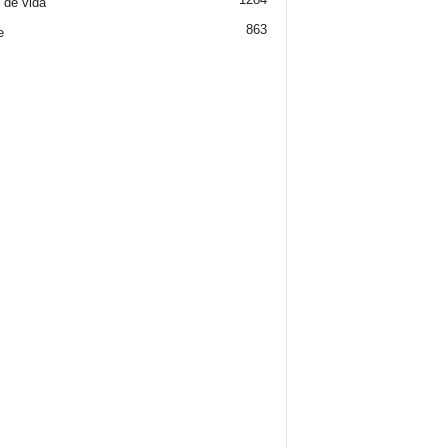
o de vida
863
e