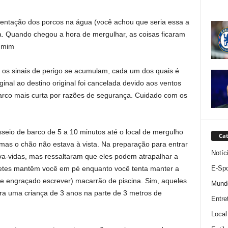
imentação dos porcos na água (você achou que seria essa a
ila. Quando chegou a hora de mergulhar, as coisas ficaram
a mim
 os sinais de perigo se acumulam, cada um dos quais é
iginal ao destino original foi cancelada devido aos ventos
barco mais curta por razões de segurança. Cuidado com os
seio de barco de 5 a 10 minutos até o local de mergulho
Cat
mas o chão não estava à vista. Na preparação para entrar
Notíc
va-vidas, mas ressaltaram que eles podem atrapalhar a
E-Spo
letes mantêm você em pé enquanto você tenta manter a
 engraçado escrever) macarrão de piscina. Sim, aqueles
Mund
ra uma criança de 3 anos na parte de 3 metros de
Entre
Local