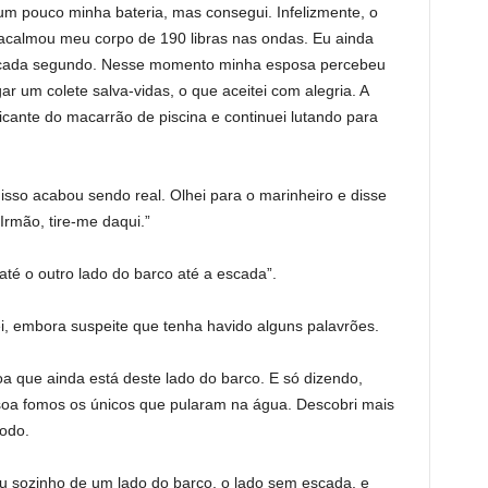
m pouco minha bateria, mas consegui. Infelizmente, o
 acalmou meu corpo de 190 libras nas ondas. Eu ainda
a cada segundo. Nesse momento minha esposa percebeu
r um colete salva-vidas, o que aceitei com alegria. A
icante do macarrão de piscina e continuei lutando para
isso acabou sendo real. Olhei para o marinheiro e disse
rmão, tire-me daqui.”
té o outro lado do barco até a escada”.
i, embora suspeite que tenha havido alguns palavrões.
a que ainda está deste lado do barco. E só dizendo,
soa fomos os únicos que pularam na água. Descobri mais
odo.
ou sozinho de um lado do barco, o lado sem escada, e