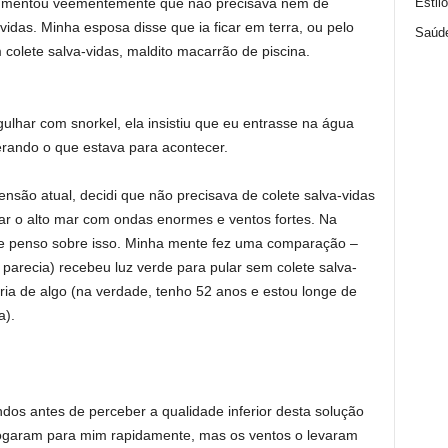
Estil
rgumentou veementemente que não precisava nem de
idas. Minha esposa disse que ia ficar em terra, ou pelo
Saúd
olete salva-vidas, maldito macarrão de piscina.
lhar com snorkel, ela insistiu que eu entrasse na água
derando o que estava para acontecer.
são atual, decidi que não precisava de colete salva-vidas
ar o alto mar com ondas enormes e ventos fortes. Na
e penso sobre isso. Minha mente fez uma comparação –
parecia) recebeu luz verde para pular sem colete salva-
ia de algo (na verdade, tenho 52 anos e estou longe de
a).
os antes de perceber a qualidade inferior desta solução
jogaram para mim rapidamente, mas os ventos o levaram