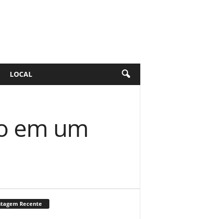
LOCAL
to em um
stagem Recente