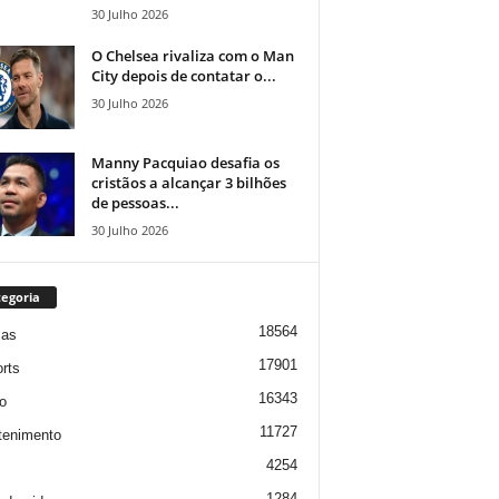
30 Julho 2026
O Chelsea rivaliza com o Man
City depois de contatar o...
30 Julho 2026
Manny Pacquiao desafia os
cristãos a alcançar 3 bilhões
de pessoas...
30 Julho 2026
egoria
18564
ias
17901
rts
16343
o
11727
tenimento
4254
1284