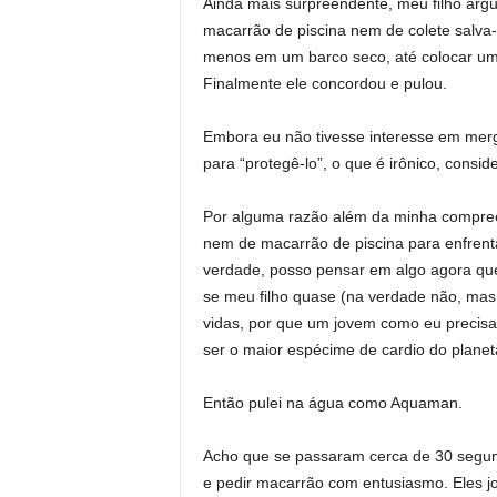
Ainda mais surpreendente, meu filho a
macarrão de piscina nem de colete salva-v
menos em um barco seco, até colocar um c
Finalmente ele concordou e pulou.
Embora eu não tivesse interesse em mergu
para “protegê-lo”, o que é irônico, consi
Por alguma razão além da minha compreen
nem de macarrão de piscina para enfrent
verdade, posso pensar em algo agora qu
se meu filho quase (na verdade não, mas 
vidas, por que um jovem como eu precisar
ser o maior espécime de cardio do planet
Então pulei na água como Aquaman.
Acho que se passaram cerca de 30 segund
e pedir macarrão com entusiasmo. Eles 