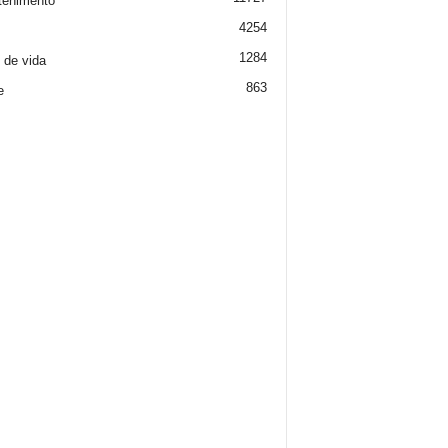
tenimento
4254
1284
o de vida
863
e