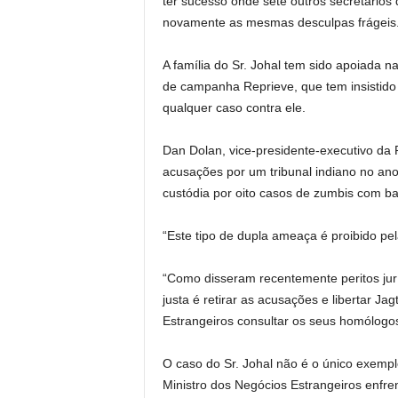
ter sucesso onde sete outros secretários 
novamente as mesmas desculpas frágeis.
A família do Sr. Johal tem sido apoiada n
de campanha Reprieve, que tem insistido
qualquer caso contra ele.
Dan Dolan, vice-presidente-executivo da R
acusações por um tribunal indiano no an
custódia por oito casos de zumbis com 
“Este tipo de dupla ameaça é proibido pela
“Como disseram recentemente peritos jur
justa é retirar as acusações e libertar Ja
Estrangeiros consultar os seus homólogos
O caso do Sr. Johal não é o único exempl
Ministro dos Negócios Estrangeiros enfre