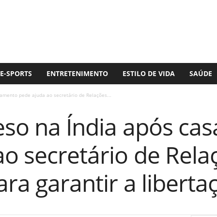
E-SPORTS
ENTRETENIMENTO
ESTILO DE VIDA
SAÚDE
samento pede ajuda ao secretário de Relações...
reso na Índia após c
o secretário de Rela
ara garantir a liberta