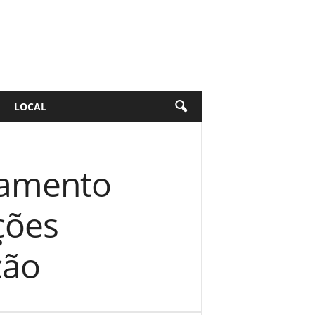
LOCAL
asamento
ções
ção