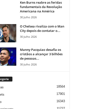
Ken Burns reabre as feridas
fundamentais da Revolução
Americana na América
30 Julho 2026
O Chelsea rivaliza com o Man
City depois de contatar o...
30 Julho 2026
Manny Pacquiao desafia os
cristãos a alcançar 3 bilhões
de pessoas...
30 Julho 2026
egoria
18564
ias
17901
rts
16343
o
11727