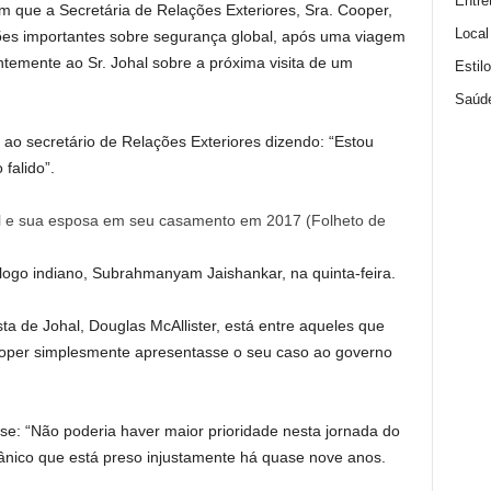
Entre
que a Secretária de Relações Exteriores, Sra. Cooper,
Local
ções importantes sobre segurança global, após uma viagem
ntemente ao Sr. Johal sobre a próxima visita de um
Estil
Saúd
o secretário de Relações Exteriores dizendo: “Estou
falido”.
hal e sua esposa em seu casamento em 2017
(
Folheto de
go indiano, Subrahmanyam Jaishankar, na quinta-feira.
ta de Johal, Douglas McAllister, está entre aqueles que
ooper simplesmente apresentasse o seu caso ao governo
e: “Não poderia haver maior prioridade nesta jornada do
tânico que está preso injustamente há quase nove anos.