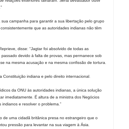
de relações exteriores falharam. Seria devastador ouvir
”
a sua campanha para garantir a sua libertação pelo grupo
 consistentemente que as autoridades indianas não têm
eprieve, disse: “Jagtar foi absolvido de todas as
o passado devido à falta de provas, mas permanece sob
base na mesma acusação e na mesma confissão de tortura.
 Constituição indiana e pelo direito internacional.
ídicos da ONU às autoridades indianas, a única solução
gtar imediatamente. É altura de a ministra dos Negócios
 indianos e resolver o problema.”
o de uma cidadã britânica presa no estrangeiro que o
ntou pressão para levantar na sua viagem à Ásia.