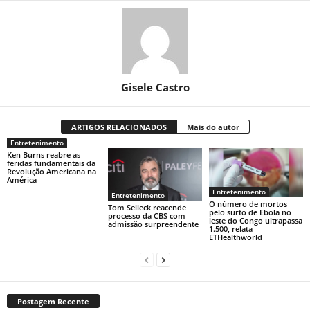
Gisele Castro
ARTIGOS RELACIONADOS
Mais do autor
Entretenimento
Ken Burns reabre as
feridas fundamentais da
Revolução Americana na
América
Entretenimento
Entretenimento
O número de mortos
Tom Selleck reacende
pelo surto de Ebola no
processo da CBS com
leste do Congo ultrapassa
admissão surpreendente
1.500, relata
ETHealthworld
Postagem Recente