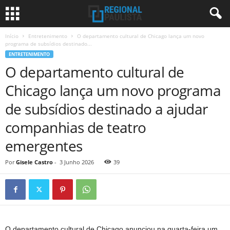
Início
Entretenimento
O departamento cultural de Chicago lança um novo
programa de subsídios destinado...
ENTRETENIMENTO
O departamento cultural de
Chicago lança um novo programa
de subsídios destinado a ajudar
companhias de teatro
emergentes
Por
Gisele Castro
-
3 Junho 2026
39
O departamento cultural de Chicago anunciou na quarta-feira um