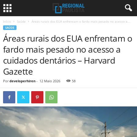
Início
Saúde
Áreas rurais dos EUA enfrentam o fardo mais pesado no acesso a...
SAÚDE
Áreas rurais dos EUA enfrentam o
fardo mais pesado no acesso a
cuidados dentários – Harvard
Gazette
Por
developerhiren
-
12 Maio 2026
58