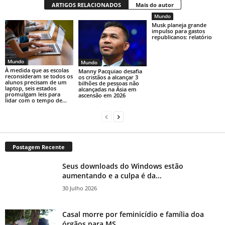
ARTIGOS RELACIONADOS
Mais do autor
Mundo
Musk planeja grande
impulso para gastos
republicanos: relatório
Mundo
Mundo
À medida que as escolas
Manny Pacquiao desafia
reconsideram se todos os
os cristãos a alcançar 3
alunos precisam de um
bilhões de pessoas não
laptop, seis estados
alcançadas na Ásia em
promulgam leis para
ascensão em 2026
lidar com o tempo de...
Postagem Recente
Seus downloads do Windows estão
aumentando e a culpa é da...
30 Julho 2026
Casal morre por feminicídio e família doa
órgãos para MS