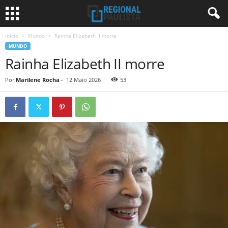
Início
Mundo
Rainha Elizabeth II morre
MUNDO
Rainha Elizabeth II morre
Por
Marilene Rocha
-
12 Maio 2026
53