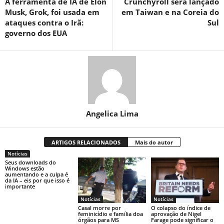
A ferramenta de IA de Elon
Crunchyroll será lançado
Musk, Grok, foi usada em
em Taiwan e na Coreia do
ataques contra o Irã:
Sul
governo dos EUA
Angelica Lima
ARTIGOS RELACIONADOS
Mais do autor
Notícias
Seus downloads do
Windows estão
aumentando e a culpa é
da IA ​​– eis por que isso é
importante
Notícias
Notícias
Casal morre por
O colapso do índice de
feminicídio e família doa
aprovação de Nigel
órgãos para MS
Farage pode significar o