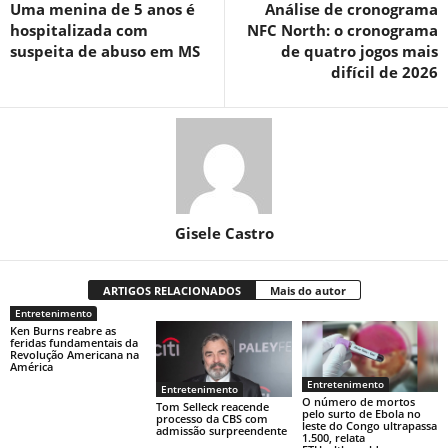
Uma menina de 5 anos é
Análise de cronograma
hospitalizada com
NFC North: o cronograma
suspeita de abuso em MS
de quatro jogos mais
difícil de 2026
Gisele Castro
ARTIGOS RELACIONADOS
Mais do autor
Entretenimento
Ken Burns reabre as
feridas fundamentais da
Revolução Americana na
América
Entretenimento
Entretenimento
O número de mortos
Tom Selleck reacende
pelo surto de Ebola no
processo da CBS com
leste do Congo ultrapassa
admissão surpreendente
1.500, relata