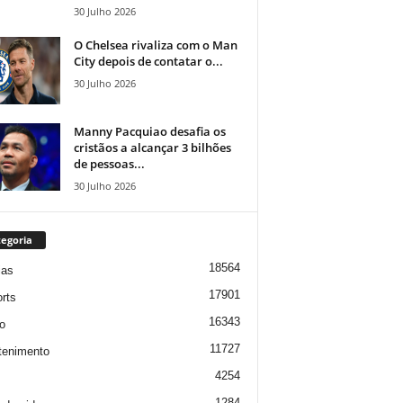
30 Julho 2026
O Chelsea rivaliza com o Man
City depois de contatar o...
30 Julho 2026
Manny Pacquiao desafia os
cristãos a alcançar 3 bilhões
de pessoas...
30 Julho 2026
egoria
18564
ias
17901
rts
16343
o
11727
tenimento
4254
1284