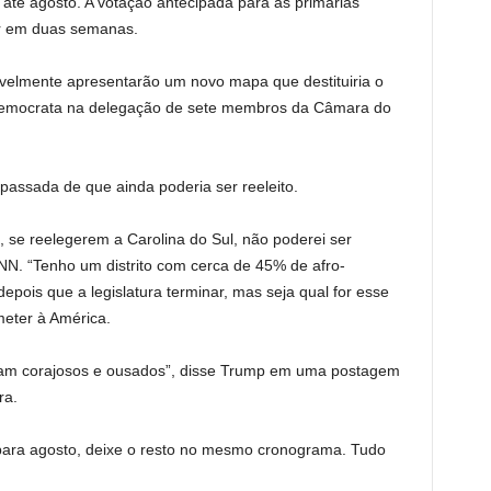
 até agosto. A votação antecipada para as primárias
r em duas semanas.
avelmente apresentarão um novo mapa que destituiria o
o democrata na delegação de sete membros da Câmara do
assada de que ainda poderia ser reeleito.
 se reelegerem a Carolina do Sul, não poderei ser
CNN. “Tenho um distrito com cerca de 45% de afro-
pois que a legislatura terminar, mas seja qual for esse
meter à América.
ejam corajosos e ousados”, disse Trump em uma postagem
ra.
ara agosto, deixe o resto no mesmo cronograma. Tudo