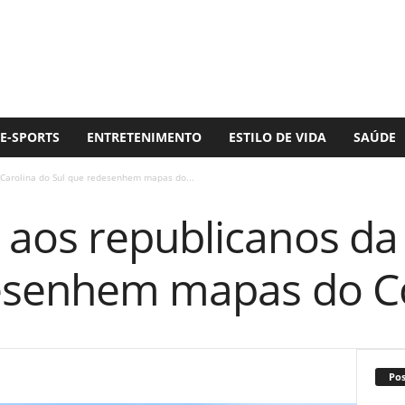
E-SPORTS
ENTRETENIMENTO
ESTILO DE VIDA
SAÚDE
Carolina do Sul que redesenhem mapas do...
aos republicanos da 
desenhem mapas do C
Po