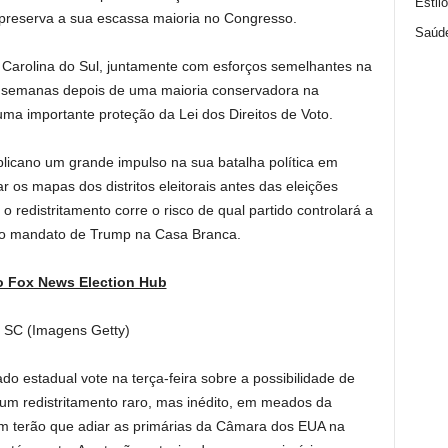
Estil
preserva a sua escassa maioria no Congresso.
Saúd
Carolina do Sul, juntamente com esforços semelhantes na
 semanas depois de uma maioria conservadora na
ma importante proteção da Lei dos Direitos de Voto.
licano um grande impulso na sua batalha política em
os mapas dos distritos eleitorais antes das eleições
o redistritamento corre o risco de qual partido controlará a
do mandato de Trump na Casa Branca.
o Fox News Election Hub
, SC
(Imagens Getty)
o estadual vote na terça-feira sobre a possibilidade de
m redistritamento raro, mas inédito, em meados da
m terão que adiar as primárias da Câmara dos EUA na