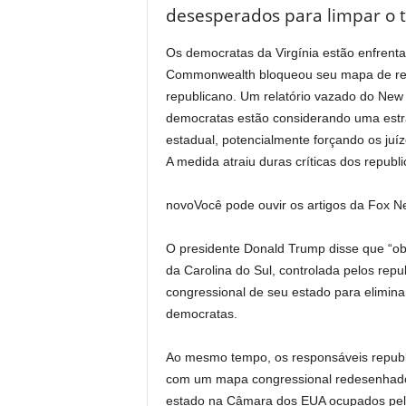
desesperados para limpar o t
Os democratas da Virgínia estão enfrenta
Commonwealth bloqueou seu mapa de redis
republicano. Um relatório vazado do New
democratas estão considerando uma estra
estadual, potencialmente forçando os juí
A medida atraiu duras críticas dos republ
novo
Você pode ouvir os artigos da Fox N
O presidente Donald Trump disse que “obs
da Carolina do Sul, controlada pelos rep
congressional de seu estado para elimin
democratas.
Ao mesmo tempo, os responsáveis ​​repub
com um mapa congressional redesenhado 
estado na Câmara dos EUA ocupados pelo