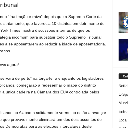
ribunal
ndo “frustração e raiva” depois que a Suprema Corte da
tritamento, que favorecia 10 distritos em detrimento do
 York Times mostra discussões internas de que os
tégia incomum para substituir todo o Supremo Tribunal
zes a se aposentarem ao reduzir a idade de aposentadoria.
icanos.
ews agora!
Cat
ervará de perto” na terça-feira enquanto os legisladores
ublicanos, começarão a redesenhar o mapa do distrito
Notíc
ar a única cadeira na Câmara dos EUA controlada pelos
E-Spo
Mund
Entre
licanos no Alabama solidamente vermelho estão a avançar
que provavelmente eliminará um dos dois assentos do
Local
s Democratas para as eleições intercalares deste