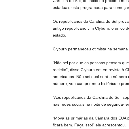
Carolina do Sul, do início do próximo mês
estaduais está programada para começa
Os republicanos da Carolina do Sul prov
antigo republicano Jim Clyburn, o únic
estado.
Clyburn permaneceu otimista na semana p
“Não sei por que as pessoas pensam que,
reeleito”, disse Clyburn em entrevista à 
americanos. Não sei qual será o número de
número, vou cumprir meu histórico e pro
“Aos republicanos da Carolina do Sul: s
nas redes sociais na noite de segunda-fei
“Mova as primárias da Câmara dos EUA p
ficará bem. Faça isso!” ele acrescentou.