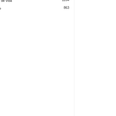
o de vida
863
e