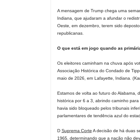
A mensagem de Trump chega uma semana 
Indiana, que ajudaram a afundar o redis
Oeste, em dezembro, terem sido depostos
republicanas.
O que está em jogo quando as primária
Os eleitores caminham na chuva após vot
Associação Histórica do Condado de Tippe
maio de 2026, em Lafayette, Indiana.
(Ka
Estamos de volta ao futuro do Alabama, 
histórica por 6 a 3, abrindo caminho pa
havia sido bloqueado pelos tribunais inf
parlamentares de tendência azul do esta
D
Suprema Corte
A decisão de há duas se
1965, determinando que a nação não deve