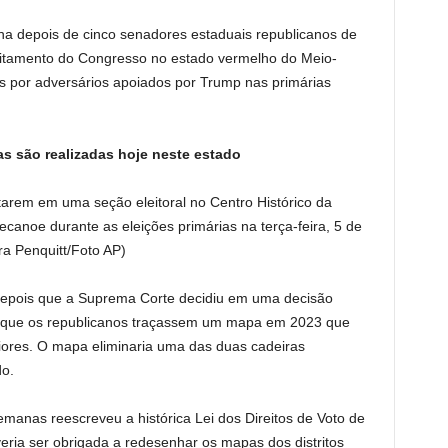
depois de cinco senadores estaduais republicanos de
tritamento do Congresso no estado vermelho do Meio-
 por adversários apoiados por Trump nas primárias
s são realizadas hoje neste estado
arem em uma seção eleitoral no Centro Histórico da
canoe durante as eleições primárias na terça-feira, 5 de
ra Penquitt/Foto AP)
depois que a Suprema Corte decidiu em uma decisão
ra que os republicanos traçassem um mapa em 2023 que
eriores. O mapa eliminaria uma das duas cadeiras
do.
manas reescreveu a histórica Lei dos Direitos de Voto de
ria ser obrigada a redesenhar os mapas dos distritos