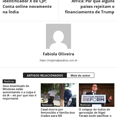
identificador X de CJP;
África: Por que alguns
Conta online novamente
países rejeitam o
na Índia
financiamento de Trump
Fabiola Oliveira
https://regionalpaulista.com.br
ARTIGOS RELACIONADOS
Mais do autor
Notícias
Seus downloads do
Windows estão
aumentando e a culpa é
da IA ​​– eis por que isso é
importante
Notícias
Notícias
Casal morre por
O colapso do índice de
feminicídio e família doa
aprovação de Nigel
órgãos para MS
Farage pode significar o