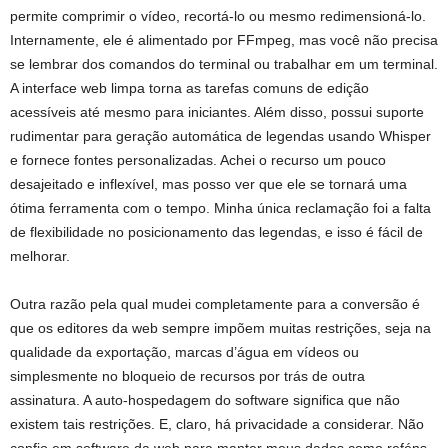
permite comprimir o vídeo, recortá-lo ou mesmo redimensioná-lo.
Internamente, ele é alimentado por FFmpeg, mas você não precisa
se lembrar dos comandos do terminal ou trabalhar em um terminal.
A interface web limpa torna as tarefas comuns de edição
acessíveis até mesmo para iniciantes. Além disso, possui suporte
rudimentar para geração automática de legendas usando Whisper
e fornece fontes personalizadas. Achei o recurso um pouco
desajeitado e inflexível, mas posso ver que ele se tornará uma
ótima ferramenta com o tempo. Minha única reclamação foi a falta
de flexibilidade no posicionamento das legendas, e isso é fácil de
melhorar.
Outra razão pela qual mudei completamente para a conversão é
que os editores da web sempre impõem muitas restrições, seja na
qualidade da exportação, marcas d’água em vídeos ou
simplesmente no bloqueio de recursos por trás de outra
assinatura. A auto-hospedagem do software significa que não
existem tais restrições. E, claro, há privacidade a considerar. Não
confio em software da web para manter meus dados como reféns.