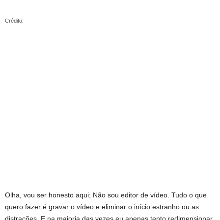
Crédito:
Olha, vou ser honesto aqui; Não sou editor de vídeo. Tudo o que
quero fazer é gravar o vídeo e eliminar o início estranho ou as
distrações. E na maioria das vezes eu apenas tento redimensionar