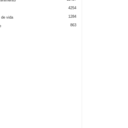
tenimento
4254
1284
o de vida
863
e