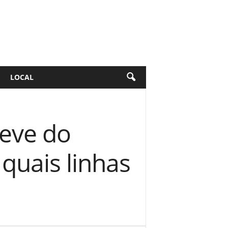
LOCAL
reve do
quais linhas