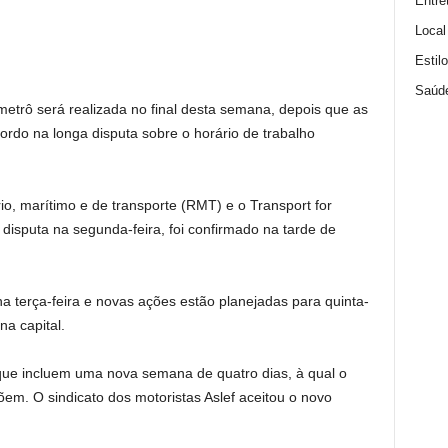
Entre
Local
Estil
Saúd
etrô será realizada no final desta semana, depois que as
rdo na longa disputa sobre o horário de trabalho
rio, marítimo e de transporte (RMT) e o Transport for
disputa na segunda-feira, foi confirmado na tarde de
 na terça-feira e novas ações estão planejadas para quinta-
na capital.
ue incluem uma nova semana de quatro dias, à qual o
em. O sindicato dos motoristas Aslef aceitou o novo