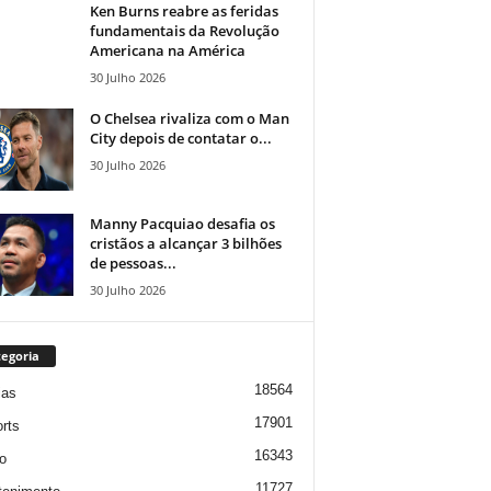
Ken Burns reabre as feridas
fundamentais da Revolução
Americana na América
30 Julho 2026
O Chelsea rivaliza com o Man
City depois de contatar o...
30 Julho 2026
Manny Pacquiao desafia os
cristãos a alcançar 3 bilhões
de pessoas...
30 Julho 2026
egoria
18564
ias
17901
rts
16343
o
11727