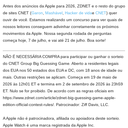
Antes dos anúncios da Apple para 2026, ZDNET e o resto do grupo
de sites CNET (
Garon
,
Mashável
,
Hacker de vida
e
CNET
) quer
ouvir de você. Estamos realizando um concurso para ver quais de
nossos leitores conseguem adivinhar corretamente os próximos
movimentos da Apple. Nossa segunda rodada de perguntas
começa hoje, 7 de julho, e vai até 21 de julho. Boa sorte!
NÃO É NECESSÁRIA COMPRA para participar ou ganhar o sorteio
do CNET Group Big Guessing Game. Aberto a residentes legais
dos EUA nos 50 estados dos EUA e DC, com 18 anos de idade ou
mais. Outras restrições se aplicam. Começa em 19 de maio de
2026 às 12h01 ET e termina em 2 de setembro de 2026 às 23h59
ET. Nulo se for proibido. De acordo com as regras oficiais em
https://www.zdnet.com/article/zdnet-big-guessing-game-apple-
edition-official-contest-rules/. Patrocinador: Ziff Davis, LLC.
A Apple não é patrocinadora, afiliada ou apoiadora deste sorteio.
Apple Watch é uma marca registrada da Apple Inc.