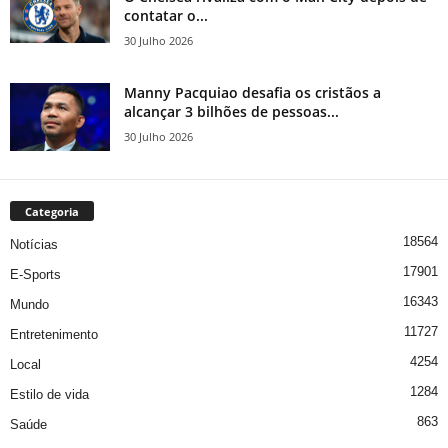
contatar o...
30 Julho 2026
Manny Pacquiao desafia os cristãos a
alcançar 3 bilhões de pessoas...
30 Julho 2026
Categoria
18564
Notícias
17901
E-Sports
16343
Mundo
11727
Entretenimento
4254
Local
1284
Estilo de vida
863
Saúde