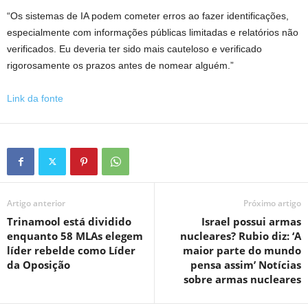
“Os sistemas de IA podem cometer erros ao fazer identificações,
especialmente com informações públicas limitadas e relatórios não
verificados. Eu deveria ter sido mais cauteloso e verificado
rigorosamente os prazos antes de nomear alguém.”
Link da fonte
Artigo anterior
Próximo artigo
Trinamool está dividido
Israel possui armas
enquanto 58 MLAs elegem
nucleares? Rubio diz: ‘A
líder rebelde como Líder
maior parte do mundo
da Oposição
pensa assim’ Notícias
sobre armas nucleares