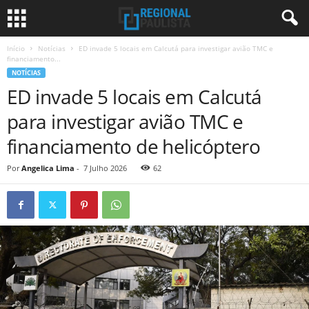
Início
Notícias
ED invade 5 locais em Calcutá para investigar avião TMC e
financiamento...
NOTÍCIAS
ED invade 5 locais em Calcutá
para investigar avião TMC e
financiamento de helicóptero
Por
Angelica Lima
-
7 Julho 2026
62