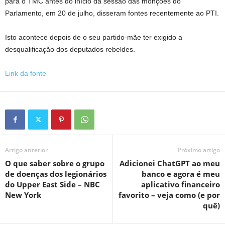
para o TMC antes do início da sessão das monções do
Parlamento, em 20 de julho, disseram fontes recentemente ao PTI.
Isto acontece depois de o seu partido-mãe ter exigido a
desqualificação dos deputados rebeldes.
Link da fonte
Artigo anterior
Próximo artigo
O que saber sobre o grupo
Adicionei ChatGPT ao meu
de doenças dos legionários
banco e agora é meu
do Upper East Side – NBC
aplicativo financeiro
New York
favorito – veja como (e por
quê)