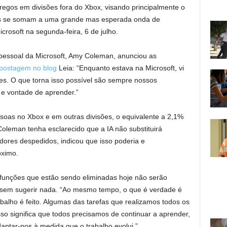
regos em divisões fora do Xbox, visando principalmente o
es se somam a uma grande mas esperada onda de
rosoft na segunda-feira, 6 de julho.
e pessoal da Microsoft, Amy Coleman, anunciou as
postagem no blog
Leia: “Enquanto estava na Microsoft, vi
es. O que torna isso possível são sempre nossos
de e vontade de aprender.”
ssoas no Xbox e em outras divisões, o equivalente a 2,1%
Coleman tenha esclarecido que a IA não substituirá
ores despedidos, indicou que isso poderia e
óximo.
 funções que estão sendo eliminadas hoje não serão
, sem sugerir nada. “Ao mesmo tempo, o que é verdade é
balho é feito. Algumas das tarefas que realizamos todos os
so significa que todos precisamos de continuar a aprender,
ptar-nos à medida que o trabalho evolui.”