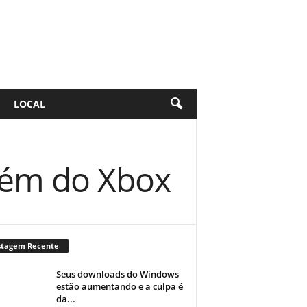
LOCAL
lém do Xbox
stagem Recente
Seus downloads do Windows
estão aumentando e a culpa é
da...