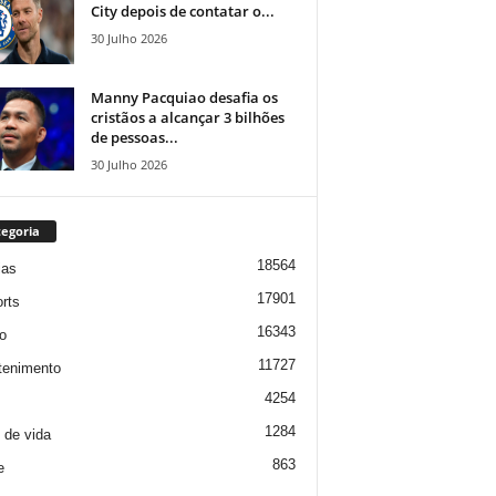
City depois de contatar o...
30 Julho 2026
Manny Pacquiao desafia os
cristãos a alcançar 3 bilhões
de pessoas...
30 Julho 2026
egoria
18564
ias
17901
rts
16343
o
11727
tenimento
4254
1284
o de vida
863
e