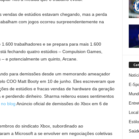
s vendas de estúdios estavam chegando, mas a perda
 trabalham com jogos ocorreu surpreendentemente na
e 1.600 trabalhadores e se prepara para mais 1.600
está fechando quatro estúdios – Compulsion Games,
 – e potencialmente um quinto, Arcane.
Cat
arando para demissões desde um memorando ameaçador
Notíc
lo COO Matt Booty em 10 de junho. Eles escreveram que
E-Spo
ções de estúdios e fracas vendas de hardware da geração
Mund
a e perdendo dinheiro. Sharma reiterou esses sentimentos
Entre
no blog
Anúncio oficial de demissões do Xbox em 6 de
Local
Estil
mbros do sindicato Xbox, subordinado ao
Saúd
aram a Microsoft a se envolver em negociações coletivas