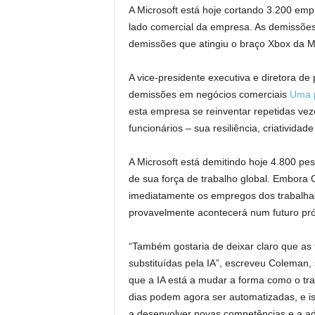
A Microsoft está hoje cortando 3.200 emp
lado comercial da empresa. As demissõ
demissões que atingiu o braço Xbox da Mic
A vice-presidente executiva e diretora d
demissões em negócios comerciais
Uma 
esta empresa se reinventar repetidas vez
funcionários – sua resiliência, criativida
A Microsoft está demitindo hoje 4.800 pe
de sua força de trabalho global. Embora 
imediatamente os empregos dos trabalhad
provavelmente acontecerá num futuro pr
“Também gostaria de deixar claro que as
substituídas pela IA”, escreveu Coleman
que a IA está a mudar a forma como o tra
dias podem agora ser automatizadas, e is
a desenvolver novas competências e a ada