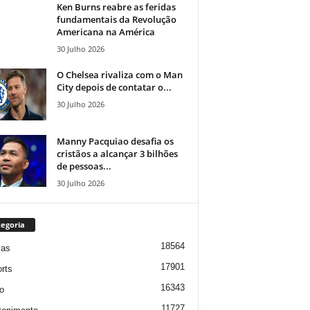
Ken Burns reabre as feridas
fundamentais da Revolução
Americana na América
30 Julho 2026
O Chelsea rivaliza com o Man
City depois de contatar o...
30 Julho 2026
Manny Pacquiao desafia os
cristãos a alcançar 3 bilhões
de pessoas...
30 Julho 2026
egoria
18564
ias
17901
rts
16343
o
11727