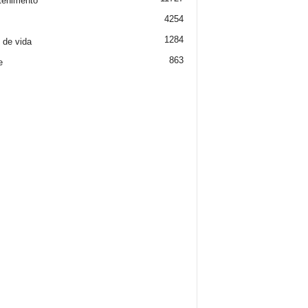
tenimento
4254
1284
o de vida
863
e