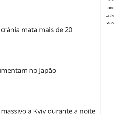
Entre
Local
Estil
Saúd
crânia mata mais de 20
aumentam no Japão
 massivo a Kyiv durante a noite