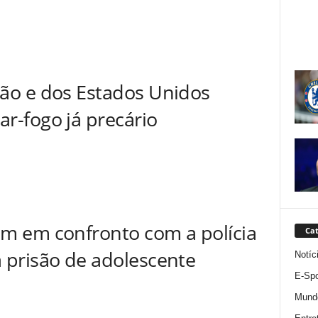
ão e dos Estados Unidos
r-fogo já precário
am em confronto com a polícia
Cat
 prisão de adolescente
Notíc
E-Spo
Mund