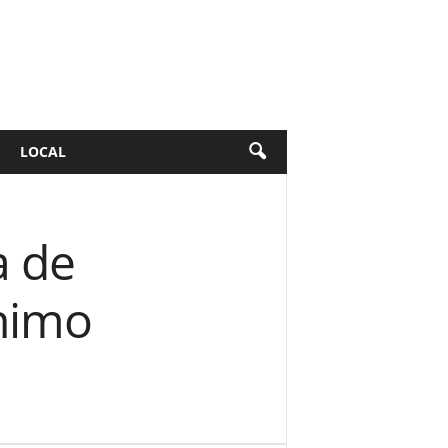
LOCAL
a de
ínimo