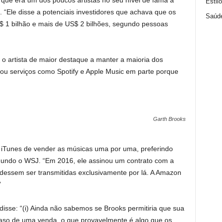
 que era um dos poucos artistas no seu nível de fama a
Estil
. “Ele disse a potenciais investidores que achava que os
Saúd
S$ 1 bilhão e mais de US$ 2 bilhões, segundo pessoas
o artista de maior destaque a manter a maioria dos
itou serviços como Spotify e Apple Music em parte porque
Garth Brooks
 do iTunes de vender as músicas uma por uma, preferindo
egundo o WSJ. “Em 2016, ele assinou um contrato com a
essem ser transmitidas exclusivamente por lá. A Amazon
”
disse: “(i) Ainda não sabemos se Brooks permitiria que sua
aso de uma venda, o que provavelmente é algo que os