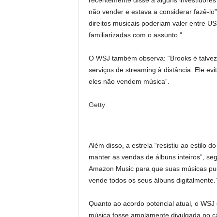
recentemente disse a alguns investidores
não vender e estava a considerar fazê-lo”
direitos musicais poderiam valer entre U
familiarizadas com o assunto.”
O WSJ também observa: “Brooks é talvez 
serviços de streaming à distância. Ele ev
eles não vendem música”.
Getty
Além disso, a estrela “resistiu ao estilo
manter as vendas de álbuns inteiros”, s
Amazon Music para que suas músicas pud
vende todos os seus álbuns digitalmente.
Quanto ao acordo potencial atual, o WSJ 
música fosse amplamente divulgada no c