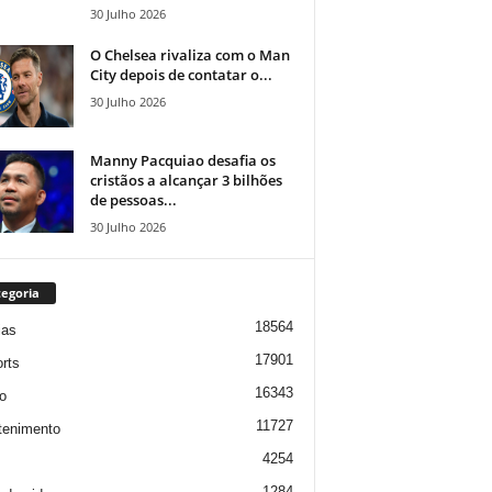
30 Julho 2026
O Chelsea rivaliza com o Man
City depois de contatar o...
30 Julho 2026
Manny Pacquiao desafia os
cristãos a alcançar 3 bilhões
de pessoas...
30 Julho 2026
egoria
18564
ias
17901
rts
16343
o
11727
tenimento
4254
1284