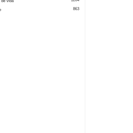
o de vida
863
e