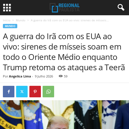
Início
Mundo
A guerra do Irã com os EUA ao vivo: sirenes de mísseis...
MUNDO
A guerra do Irã com os EUA ao
vivo: sirenes de mísseis soam em
todo o Oriente Médio enquanto
Trump retoma os ataques a Teerã
Por
Angelica Lima
-
9 Julho 2026
59