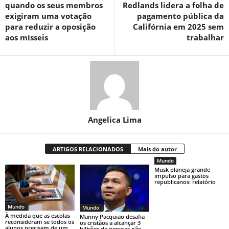
quando os seus membros
Redlands lidera a folha de
exigiram uma votação
pagamento pública da
para reduzir a oposição
Califórnia em 2025 sem
aos mísseis
trabalhar
Angelica Lima
ARTIGOS RELACIONADOS
Mais do autor
Mundo
Musk planeja grande
impulso para gastos
republicanos: relatório
Mundo
Mundo
À medida que as escolas
Manny Pacquiao desafia
reconsideram se todos os
os cristãos a alcançar 3
alunos precisam de um
bilhões de pessoas não