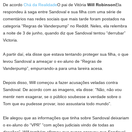
De acordo
Chá da Realidade
O pai de Vitória
Will Robinson
Ela
respondeu à saga entre Sandoval e sua filha com uma série de
comentários nas redes sociais que mais tarde foram postados na
categoria “Regras de Vanderpump” no Reddit. Neles, ela relembra
a noite de 3 de junho, quando diz que Sandoval tentou “derrubar”
Victoria.
A partir daí, ela disse que estava tentando proteger sua filha, o que
levou Sandoval a ameaçar o ex-aluno de “Regras de
Vanderpump”, empurrando-a para uma lareira acesa.
Depois disso, Will começou a fazer acusações veladas contra
Sandoval. De acordo com as imagens, ela disse: “Não, não vou
mentir nem exagerar, se o público soubesse a verdade sobre o
Tom que eu pudesse provar, isso assustaria todo mundo”.
Ele alegou que as informações que tinha sobre Sandoval deixariam
o ex-aluno do “VPR” “com ações judiciais vindo de todas as
direções”. Will também afirmou que nunca aprovou que Sandoval