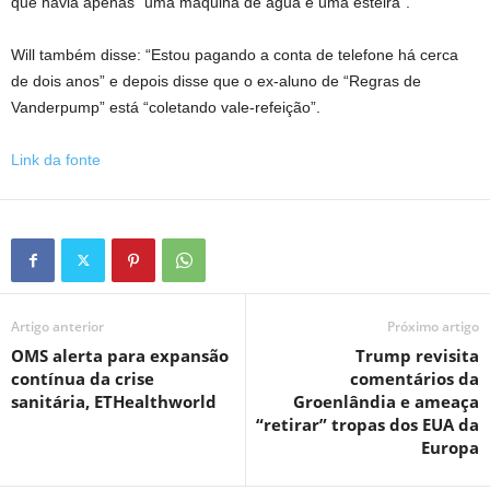
que havia apenas “uma máquina de água e uma esteira”.
Will também disse: “Estou pagando a conta de telefone há cerca
de dois anos” e depois disse que o ex-aluno de “Regras de
Vanderpump” está “coletando vale-refeição”.
Link da fonte
Artigo anterior
Próximo artigo
OMS alerta para expansão
Trump revisita
contínua da crise
comentários da
sanitária, ETHealthworld
Groenlândia e ameaça
“retirar” tropas dos EUA da
Europa