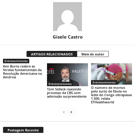
Gisele Castro
ARTIGOS RELACIONADOS
Mais do autor
Entretenimento
Ken Burns reabre as
feridas fundamentais da
Revolução Americana na
América
Entretenimento
Entretenimento
O número de mortos
Tom Selleck reacende
pelo surto de Ebola no
processo da CBS com
leste do Congo ultrapassa
admissão surpreendente
1.500, relata
ETHealthworld
Postagem Recente