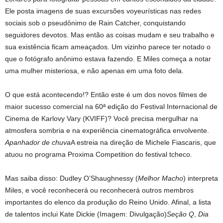
Ele posta imagens de suas excursões voyeurísticas nas redes
sociais sob o pseudônimo de Rain Catcher, conquistando
seguidores devotos. Mas então as coisas mudam e seu trabalho e
sua existência ficam ameaçados. Um vizinho parece ter notado o
que o fotógrafo anônimo estava fazendo. E Miles começa a notar
uma mulher misteriosa, e não apenas em uma foto dela.
O que está acontecendo!? Então este é um dos novos filmes de
maior sucesso comercial na 60ª edição do Festival Internacional de
Cinema de Karlovy Vary (KVIFF)? Você precisa mergulhar na
atmosfera sombria e na experiência cinematográfica envolvente.
Apanhador de chuva
A estreia na direção de Michele Fiascaris, que
atuou no programa Proxima Competition do festival tcheco.
Mas saiba disso: Dudley O’Shaughnessy (
Melhor Macho
) interpreta
Miles, e você reconhecerá ou reconhecerá outros membros
importantes do elenco da produção do Reino Unido. Afinal, a lista
de talentos inclui Kate Dickie (Imagem: Divulgação)
Seção Q
,
Dia