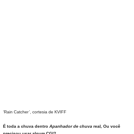
‘Rain Catcher’, cortesia de KVIFF
É toda a chuva dentro
Apanhador de chuva
real
,
Ou você
precisou usar algum CGI?