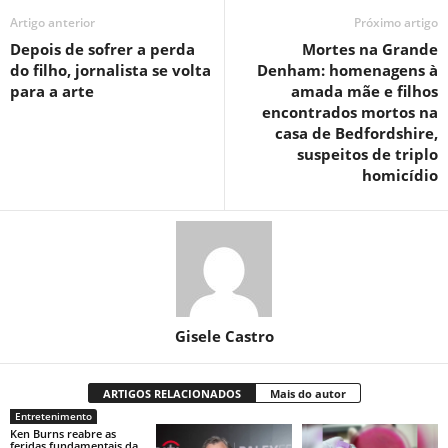
Artigo anterior
Próximo artigo
Depois de sofrer a perda
Mortes na Grande
do filho, jornalista se volta
Denham: homenagens à
para a arte
amada mãe e filhos
encontrados mortos na
casa de Bedfordshire,
suspeitos de triplo
homicídio
Gisele Castro
ARTIGOS RELACIONADOS
Mais do autor
Entretenimento
Ken Burns reabre as
feridas fundamentais da