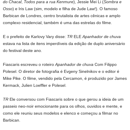
do Chacal
,
Todos para a rua Kenmure
), Jessie Mei Li (
Sombra e
Osso
) e Iris Law (sim, modelo e filha de Jude Law!). O famoso
Barbican de Londres, centro brutalista de artes cênicas e amplo
complexo residencial, também é uma das estrelas do filme.
E o prefeito de Karlovy Vary disse:
TR
ELE
Apanhador de chuva
estava na lista de itens imperdíveis da edição de duplo aniversário
do festival deste ano.
Fiascaris escreveu o roteiro
Apanhador de chuva
Com Filippo
Polesel. O diretor de fotografia é Evgeny Sinelnikov e o editor é
Mike Pike. O filme, vendido pela Cercamon, é produzido por James
Kermack, Julien Loeffler e Polesel.
TR
Ele conversou com Fiascaris sobre o que gerou a ideia de um
passeio neo-noir emocionante para os olhos, ouvidos e mente, e
como ele reuniu seus modelos e elenco e começou a filmar no
Barbican.