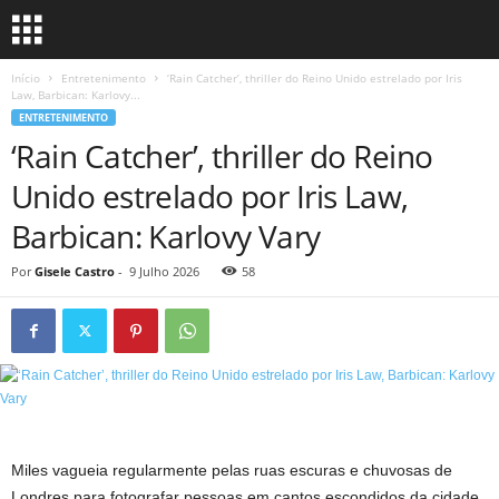
Início
Entretenimento
‘Rain Catcher’, thriller do Reino Unido estrelado por Iris
Law, Barbican: Karlovy...
ENTRETENIMENTO
‘Rain Catcher’, thriller do Reino
Unido estrelado por Iris Law,
Barbican: Karlovy Vary
Por
Gisele Castro
-
9 Julho 2026
58
Miles vagueia regularmente pelas ruas escuras e chuvosas de
Londres para fotografar pessoas em cantos escondidos da cidade.