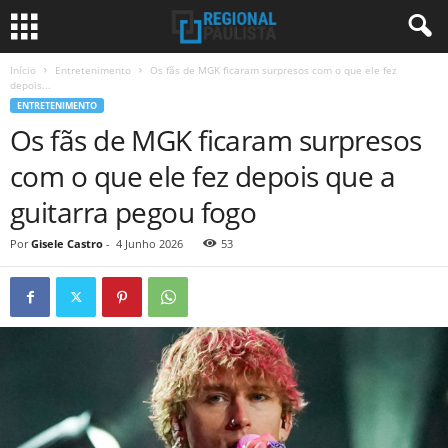
Início
Entretenimento
Os fãs de MGK ficaram surpresos com o que ele fez
depois...
ENTRETENIMENTO
Os fãs de MGK ficaram surpresos
com o que ele fez depois que a
guitarra pegou fogo
Por
Gisele Castro
-
4 Junho 2026
53