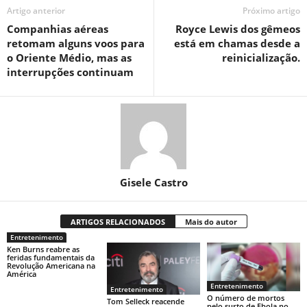
Artigo anterior
Próximo artigo
Companhias aéreas
Royce Lewis dos gêmeos
retomam alguns voos para
está em chamas desde a
o Oriente Médio, mas as
reinicialização.
interrupções continuam
Gisele Castro
ARTIGOS RELACIONADOS
Mais do autor
Entretenimento
Ken Burns reabre as
feridas fundamentais da
Revolução Americana na
América
Entretenimento
Entretenimento
O número de mortos
Tom Selleck reacende
pelo surto de Ebola no