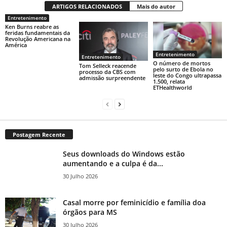
ARTIGOS RELACIONADOS
Mais do autor
Entretenimento
Ken Burns reabre as
feridas fundamentais da
Revolução Americana na
América
Entretenimento
Entretenimento
O número de mortos
Tom Selleck reacende
pelo surto de Ebola no
processo da CBS com
leste do Congo ultrapassa
admissão surpreendente
1.500, relata
ETHealthworld
Postagem Recente
Seus downloads do Windows estão
aumentando e a culpa é da...
30 Julho 2026
Casal morre por feminicídio e família doa
órgãos para MS
30 Julho 2026