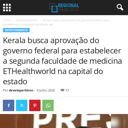
Início
Entretenimento
Kerala busca aprovação do governo federal para
estabelecer a segunda faculdade de...
ENTRETENIMENTO
Kerala busca aprovação do
governo federal para estabelecer
a segunda faculdade de medicina
ETHealthworld na capital do
estado
Por
developerhiren
-
8 Julho 2026
57