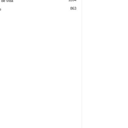
o de vida
863
e