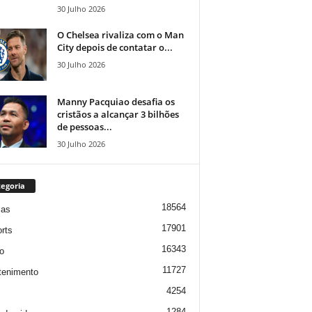
30 Julho 2026
O Chelsea rivaliza com o Man
City depois de contatar o...
30 Julho 2026
Manny Pacquiao desafia os
cristãos a alcançar 3 bilhões
de pessoas...
30 Julho 2026
egoria
18564
ias
17901
rts
16343
o
11727
tenimento
4254
1284