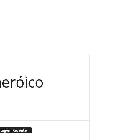
heróico
stagem Recente