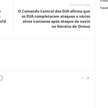
Estil
Próximo artigo
Saúd
o
O Comando Central dos EUA afirma que
a
os EUA completaram ataques a vários
rld
alvos iranianos após ataque de navio
no Estreito de Ormuz