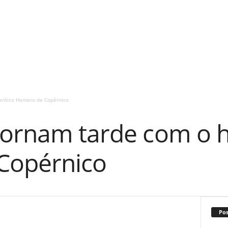
eróico Homero de Copérnico
tornam tarde com o 
Copérnico
Po