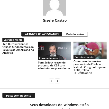
Gisele Castro
ARTIGOS RELACIONADOS
Mais do autor
Entretenimento
Ken Burns reabre as
feridas fundamentais da
Revolução Americana na
América
Entretenimento
Entretenimento
O número de mortos
Tom Selleck reacende
pelo surto de Ebola no
processo da CBS com
leste do Congo ultrapassa
admissão surpreendente
1.500, relata
ETHealthworld
Postagem Recente
Seus downloads do Windows estão