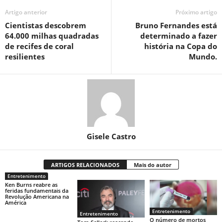
Artigo anterior
Próximo artigo
Cientistas descobrem
Bruno Fernandes está
64.000 milhas quadradas
determinado a fazer
de recifes de coral
história na Copa do
resilientes
Mundo.
Gisele Castro
ARTIGOS RELACIONADOS
Mais do autor
Entretenimento
Ken Burns reabre as
feridas fundamentais da
Revolução Americana na
América
Entretenimento
Entretenimento
O número de mortos