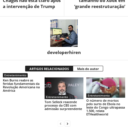
Chagos não está claro após
tamanho do Xbox em
a intervenção de Trump
‘grande reestruturação’
developerhiren
ARTIGOS RELACIONADOS
Mais do autor
Entretenimento
Ken Burns reabre as
feridas fundamentais da
Revolução Americana na
América
Entretenimento
Entretenimento
O número de mortos
Tom Selleck reacende
pelo surto de Ebola no
processo da CBS com
leste do Congo ultrapassa
admissão surpreendente
1.500, relata
ETHealthworld