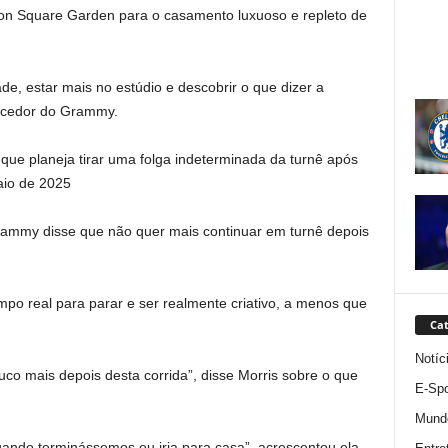
ison Square Garden para o casamento luxuoso e repleto de
e, estar mais no estúdio e descobrir o que dizer a
encedor do Grammy.
que planeja tirar uma folga indeterminada da turnê após
aio de 2025
rammy disse que não quer mais continuar em turnê depois
po real para parar e ser realmente criativo, a menos que
Cat
Notíc
o mais depois desta corrida”, disse Morris sobre o que
E-Spo
Mund
ando terminássemos eu iria para casa”, acrescentou ela.