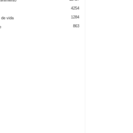
tenimento
4254
1284
o de vida
863
e