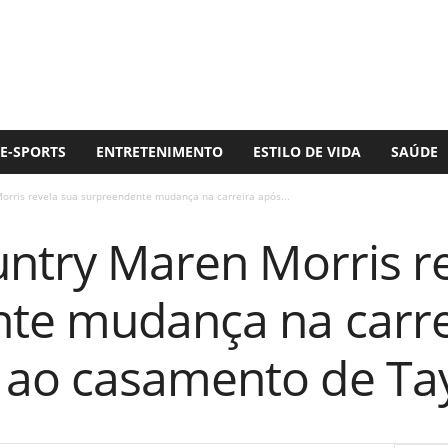
E-SPORTS
ENTRETENIMENTO
ESTILO DE VIDA
SAÚDE
orris revela sua surpreendente mudança na carreira após...
untry Maren Morris r
te mudança na carre
ao casamento de Tay