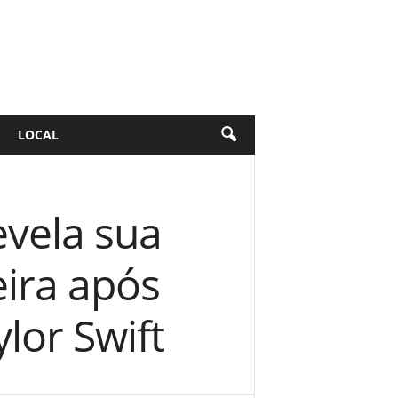
LOCAL
evela sua
ira após
lor Swift