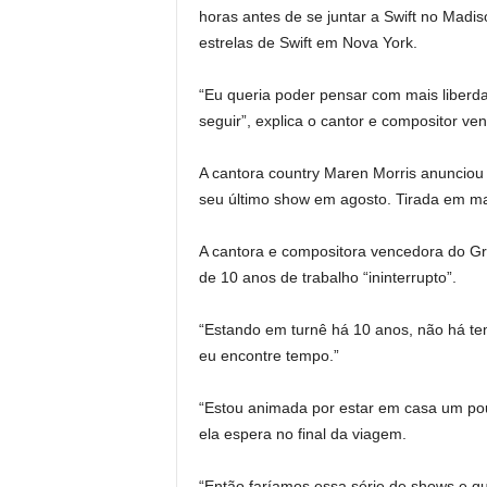
horas antes de se juntar a Swift no Mad
estrelas de Swift em Nova York.
“Eu queria poder pensar com mais liberdad
seguir”, explica o cantor e compositor v
A cantora country Maren Morris anunciou 
seu último show em agosto. Tirada em m
A cantora e compositora vencedora do G
de 10 anos de trabalho “ininterrupto”.
“Estando em turnê há 10 anos, não há tem
eu encontre tempo.”
“Estou animada por estar em casa um pouc
ela espera no final da viagem.
“Então faríamos essa série de shows e qu