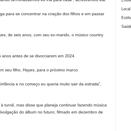
Entre
Local
lga para se concentrar na criação dos filhos e em passar
Estil
Saúd
ayes, de seis anos, com seu ex-marido, o músico country
co anos antes de se divorciarem em 2024.
m seu filho, Hayes, para o próximo marco.
infância e no começo eu queria muito sair da estrada”,
r à turnê, mas disse que planeja continuar fazendo música
divulgação do álbum no futuro; filmado em dezembro de