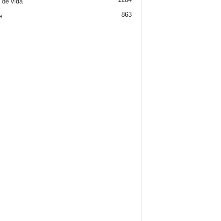
o de vida
863
e