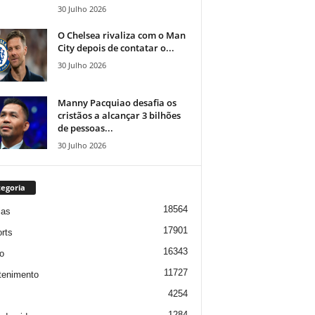
30 Julho 2026
O Chelsea rivaliza com o Man
City depois de contatar o...
30 Julho 2026
Manny Pacquiao desafia os
cristãos a alcançar 3 bilhões
de pessoas...
30 Julho 2026
egoria
18564
ias
17901
rts
16343
o
11727
tenimento
4254
1284