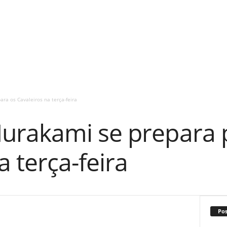
a os Cavaleiros na terça-feira
rakami se prepara 
a terça-feira
Po