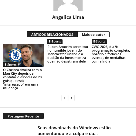
Angelica Lima
ARTIGOS RELACIONADOS
Mais do autor
E-Sports
E-Sports
Ruben Amorim acreditou
CWG 2026, dia 9:
no humilde jovem do
programação completa,
Manchester United e a
horário e todos os
decisão da Ineos mostra
eventos de medalhas
que não desistiram dele
com a Índia
E-Sports
O Chelsea rivaliza com o
Man City depois de
contatar o escocês de 20
gols que está
“interessado” em uma
mudança
Postagem Recente
Seus downloads do Windows estão
aumentando e a culpa é da...