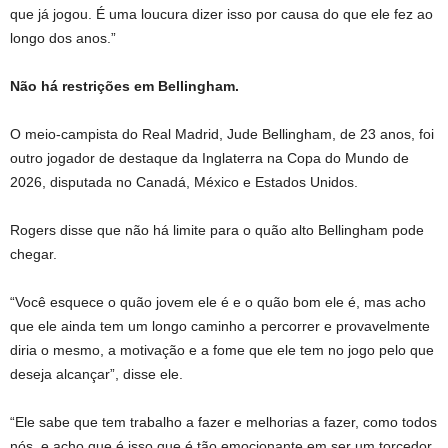
que já jogou. É uma loucura dizer isso por causa do que ele fez ao
longo dos anos.”
Não há restrições em Bellingham.
O meio-campista do Real Madrid, Jude Bellingham, de 23 anos, foi
outro jogador de destaque da Inglaterra na Copa do Mundo de
2026, disputada no Canadá, México e Estados Unidos.
Rogers disse que não há limite para o quão alto Bellingham pode
chegar.
“Você esquece o quão jovem ele é e o quão bom ele é, mas acho
que ele ainda tem um longo caminho a percorrer e provavelmente
diria o mesmo, a motivação e a fome que ele tem no jogo pelo que
deseja alcançar”, disse ele.
“Ele sabe que tem trabalho a fazer e melhorias a fazer, como todos
nós, e acho que é isso que é tão emocionante em ser um torcedor