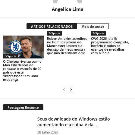
Angelica Lima
ARTIGOS RELACIONADOS
Mais do autor
E-Sports
E-Sports
Ruben Amorim acreditou
CWG 2026, dia 9:
no humilde jovem do
programação completa,
Manchester United e a
horário e todos os
decisão da Ineos mostra
eventos de medalhas
que não desistiram dele
com a Índia
E-Sports
O Chelsea rivaliza com o
Man City depois de
contatar o escocês de 20
gols que está
“interessado” em uma
mudança
Postagem Recente
Seus downloads do Windows estão
aumentando e a culpa é da...
30 Julho 2026