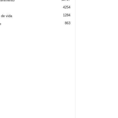
tenimento
4254
1284
o de vida
863
e