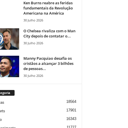
Ken Burns reabre as feridas
fundamentais da Revolução
Americana na América
30 Julho 2026
O Chelsea rivaliza com o Man
City depois de contatar o...
30 Julho 2026
Manny Pacquiao desafia os
cristãos a alcançar 3 bilhões
de pessoas...
30 Julho 2026
egoria
18564
ias
17901
rts
16343
o
11727