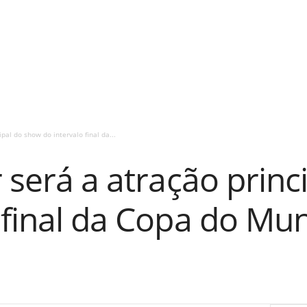
ipal do show do intervalo final da...
r será a atração prin
 final da Copa do Mu