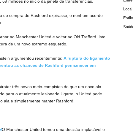
Entre
69 milhões no início da janela de transferências.
Local
ão de compra de Rashford expirasse, e nenhum acordo
Estil
o.
Saúd
ornar ao Manchester United e voltar ao Old Trafford. Isto
ocura de um novo extremo esquerdo.
Ornstein argumentou recentemente:
A ruptura do ligamento
umentou as chances de Rashford permanecer em
tratar três novos meio-campistas do que um novo ala
o para o atualmente lesionado Ugarte, o United pode
o ala e simplesmente manter Rashford.
l
O Manchester United tomou uma decisão implacável e