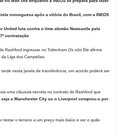
ar no Man Utd enquanto a INEOS se prepara para fazer
rela norueguesa após a vitória do Brasil, com a INEOS
 United luta contra o time alemão Newcastle pela
 7ª contratação
de Rashford ingressar no Tottenham
Os sóis
Ele afirma
l da Liga dos Campeões.
tarde nesta janela de transferência, um acordo poderá ser
ia uma cláusula secreta no contrato de Rashford que
seja o Manchester City ou o Liverpool comprou-o por
 testar o terreno a um preço mais baixo e ver o quão