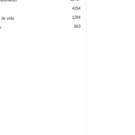
tenimento
4254
1284
o de vida
863
e