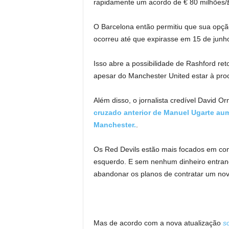
rapidamente um acordo de € 80 milhões/£ 
O Barcelona então permitiu que sua opç
ocorreu até que expirasse em 15 de junh
Isso abre a possibilidade de Rashford ret
apesar do Manchester United estar à pr
Além disso, o jornalista credível David 
cruzado anterior de Manuel Ugarte a
Manchester.
.
Os Red Devils estão mais focados em con
esquerdo. E sem nenhum dinheiro entrand
abandonar os planos de contratar um nov
Mas de acordo com a nova atualização
so