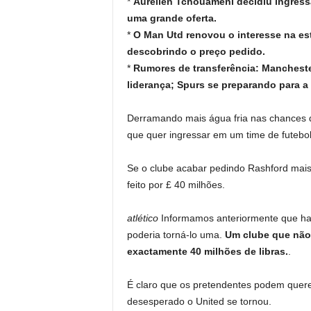
*
Aurelien Tchouameni decidiu ingress
uma grande oferta.
*
O Man Utd renovou o interesse na est
descobrindo o preço pedido.
*
Rumores de transferência: Manchester
liderança; Spurs se preparando para a
Derramando mais água fria nas chances 
que quer ingressar em um time de futebo
Se o clube acabar pedindo Rashford mais 
feito por £ 40 milhões.
atlético
Informamos anteriormente que hav
poderia torná-lo uma.
Um clube que não 
exactamente 40 milhões de libras.
.
É claro que os pretendentes podem querer
desesperado o United se tornou.