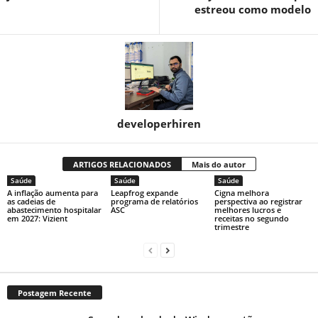
estreou como modelo
developerhiren
ARTIGOS RELACIONADOS
Mais do autor
Saúde
Saúde
Saúde
A inflação aumenta para
Leapfrog expande
Cigna melhora
as cadeias de
programa de relatórios
perspectiva ao registrar
abastecimento hospitalar
ASC
melhores lucros e
em 2027: Vizient
receitas no segundo
trimestre
Postagem Recente