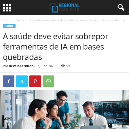
Início
Saúde
A saúde deve evitar sobrepor ferramentas de IA em bases quebradas
SAÚDE
A saúde deve evitar sobrepor
ferramentas de IA em bases
quebradas
Por
developerhiren
-
7 Julho 2026
59