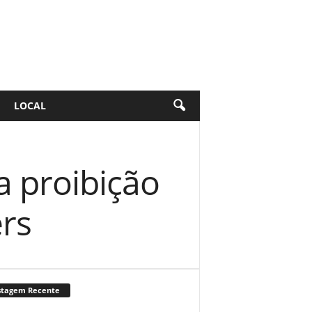
LOCAL
a proibição
rs
stagem Recente