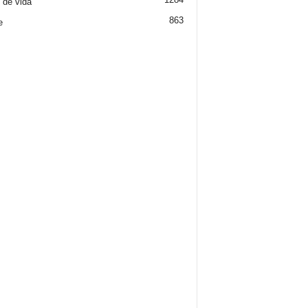
o de vida
863
e