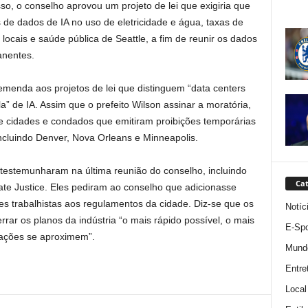
so, o conselho aprovou um projeto de lei que exigiria que
 de dados de IA no uso de eletricidade e água, taxas de
 locais e saúde pública de Seattle, a fim de reunir os dados
anentes.
enda aos projetos de lei que distinguem “data centers
la” de IA. Assim que o prefeito Wilson assinar a moratória,
 de cidades e condados que emitiram proibições temporárias
ncluindo Denver, Nova Orleans e Minneapolis.
testemunharam na última reunião do conselho, incluindo
Cat
e Justice. Eles pediram ao conselho que adicionasse
es trabalhistas aos regulamentos da cidade. Diz-se que os
Notíc
r os planos da indústria “o mais rápido possível, o mais
E-Spo
tações se aproximem”.
Mund
Entre
Local