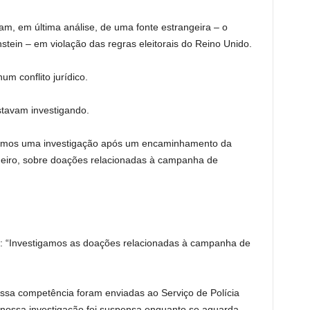
am, em última análise, de uma fonte estrangeira – o
tein – em violação das regras eleitorais do Reino Unido.
um conflito jurídico.
stavam investigando.
çamos uma investigação após um encaminhamento da
janeiro, sobre doações relacionadas à campanha de
e: “Investigamos as doações relacionadas à campanha de
ossa competência foram enviadas ao Serviço de Polícia
 nossa investigação foi suspensa enquanto se aguarda