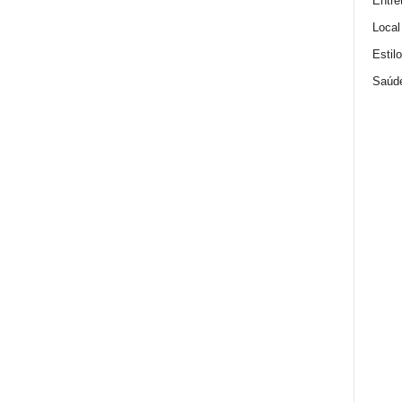
Entre
Local
Estil
Saúd