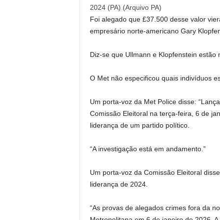
2024 (PA)
(
Arquivo PA
)
Foi alegado que £37.500 desse valor vier
empresário norte-americano Gary Klopfens
Diz-se que Ullmann e Klopfenstein estão n
O Met não especificou quais indivíduos e
Um porta-voz da Met Police disse: “Lan
Comissão Eleitoral na terça-feira, 6 de 
liderança de um partido político.
“A investigação está em andamento.”
Um porta-voz da Comissão Eleitoral diss
liderança de 2024.
“As provas de alegados crimes fora da n
Metropolitana em 6 de janeiro de 2026. A