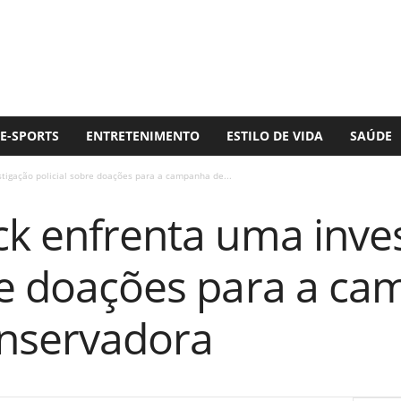
E-SPORTS
ENTRETENIMENTO
ESTILO DE VIDA
SAÚDE
stigação policial sobre doações para a campanha de...
ck enfrenta uma inve
bre doações para a c
onservadora