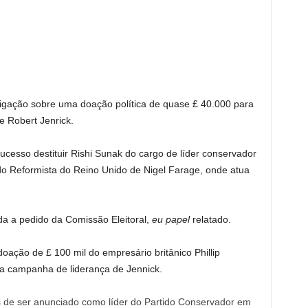
tigação sobre uma doação política de quase £ 40.000 para
 Robert Jenrick.
cesso destituir Rishi Sunak do cargo de líder conservador
do Reformista do Reino Unido de Nigel Farage, onde atua
da a pedido da Comissão Eleitoral,
eu papel
relatado.
oação de £ 100 mil do empresário britânico Phillip
 a campanha de liderança de Jennick.
 de ser anunciado como líder do Partido Conservador em