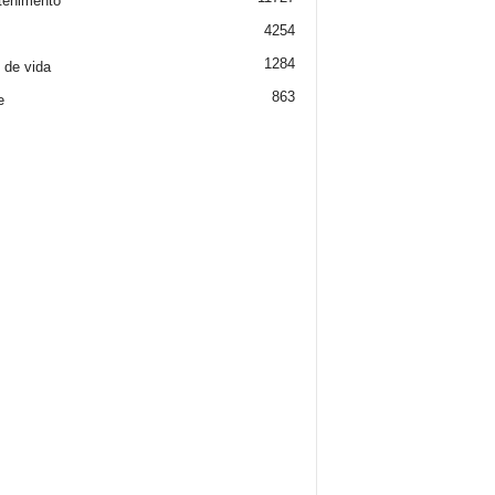
tenimento
4254
1284
o de vida
863
e