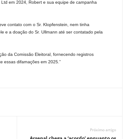
s Ltd em 2024, Robert e sua equipe de campanha
eve contato com o Sr. Klopfenstein, nem tinha
le e a doação do Sr. Ullmann até ser contatado pela
ção da Comissão Eleitoral, fornecendo registros
te essas difamações em 2025.”
Próximo artigo
Arsenal chega a ‘acordo’ enquanto os