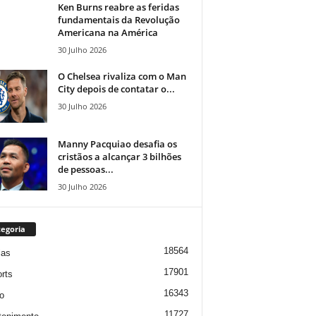
Ken Burns reabre as feridas
fundamentais da Revolução
Americana na América
30 Julho 2026
O Chelsea rivaliza com o Man
City depois de contatar o...
30 Julho 2026
Manny Pacquiao desafia os
cristãos a alcançar 3 bilhões
de pessoas...
30 Julho 2026
egoria
18564
ias
17901
rts
16343
o
11727