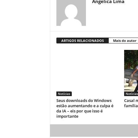
Angelica Lima
ARTIGOS RELACIONADOS
Mais do autor
Notícias
Notícias
Seus downloads do Windows
Casal m
estão aumentando e a culpa é
famíli
da IA ​​– eis por que isso é
importante