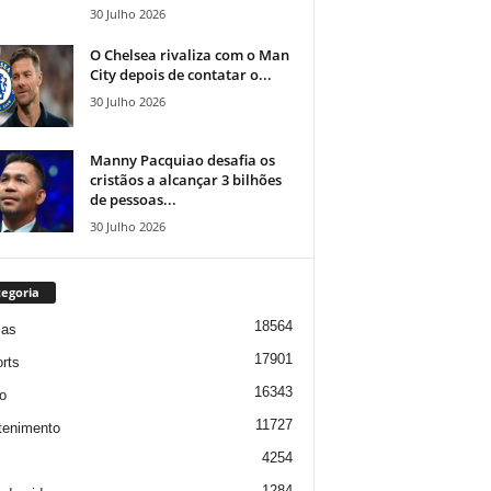
30 Julho 2026
O Chelsea rivaliza com o Man
City depois de contatar o...
30 Julho 2026
Manny Pacquiao desafia os
cristãos a alcançar 3 bilhões
de pessoas...
30 Julho 2026
egoria
18564
ias
17901
rts
16343
o
11727
tenimento
4254
1284