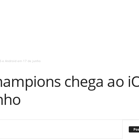
 e Android em 17 de junho
ampions chega ao iO
nho
Po