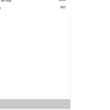
o de vida
863
e