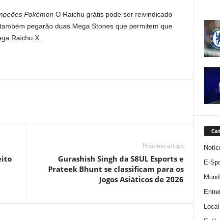
mpeões Pokémon
O Raichu grátis pode ser reivindicado
es também pegarão duas Mega Stones que permitem que
ga Raichu X.
Cat
Próximo artigo
Notíc
ito
Gurashish Singh da S8UL Esports e
E-Spo
Prateek Bhunt se classificam para os
Mund
Jogos Asiáticos de 2026
Entre
Local