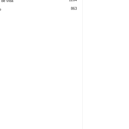
o de vida
863
e