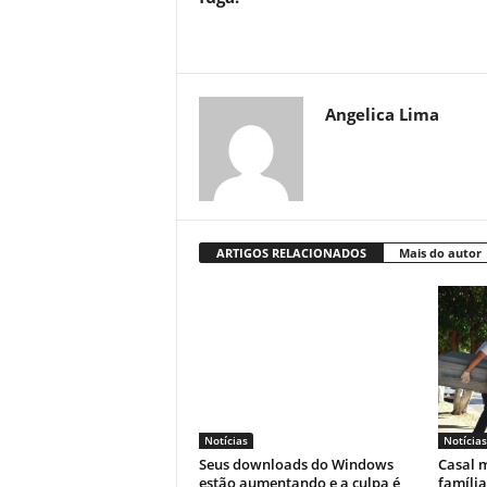
Angelica Lima
ARTIGOS RELACIONADOS
Mais do autor
Notícias
Notícias
Seus downloads do Windows
Casal m
estão aumentando e a culpa é
famíli