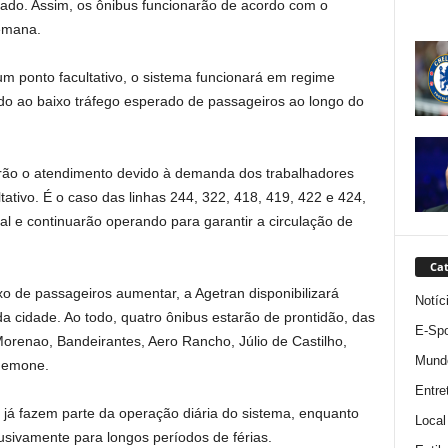
ado. Assim, os ônibus funcionarão de acordo com o
semana.
um ponto facultativo, o sistema funcionará em regime
vido ao baixo tráfego esperado de passageiros ao longo do
rão o atendimento devido à demanda dos trabalhadores
ativo. É o caso das linhas 244, 322, 418, 419, 422 e 424,
al e continuarão operando para garantir a circulação de
Cat
xo de passageiros aumentar, a Agetran disponibilizará
Notíc
a cidade. Ao todo, quatro ônibus estarão de prontidão, das
E-Spo
orenao, Bandeirantes, Aero Rancho, Júlio de Castilho,
Mund
Memone.
Entre
 já fazem parte da operação diária do sistema, enquanto
Local
lusivamente para longos períodos de férias.