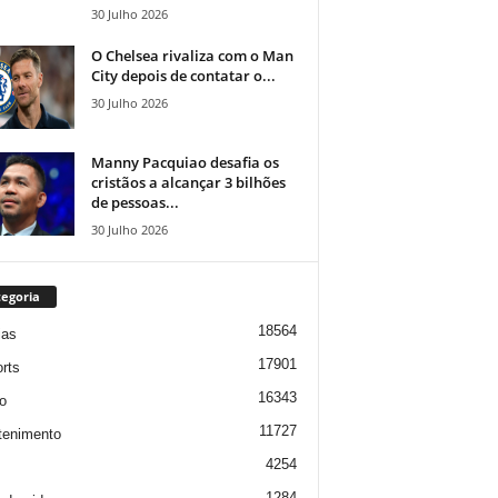
30 Julho 2026
O Chelsea rivaliza com o Man
City depois de contatar o...
30 Julho 2026
Manny Pacquiao desafia os
cristãos a alcançar 3 bilhões
de pessoas...
30 Julho 2026
egoria
18564
ias
17901
rts
16343
o
11727
tenimento
4254
1284