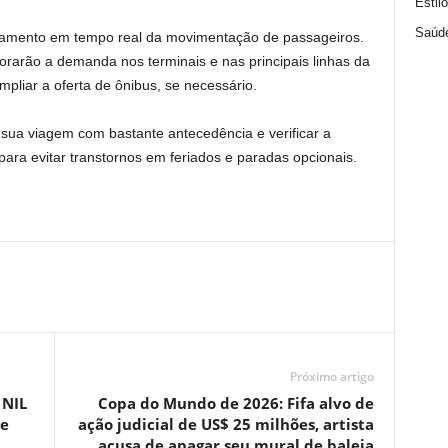
Estil
Saúd
amento em tempo real da movimentação de passageiros.
rarão a demanda nos terminais e nas principais linhas da
mpliar a oferta de ônibus, se necessário.
sua viagem com bastante antecedência e verificar a
ra evitar transtornos em feriados e paradas opcionais.
Próximo artigo
 NIL
Copa do Mundo de 2026: Fifa alvo de
de
ação judicial de US$ 25 milhões, artista
acusa de apagar seu mural de baleia