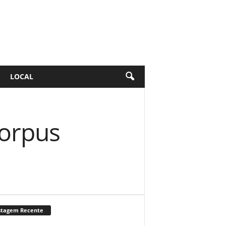
LOCAL
orpus
stagem Recente