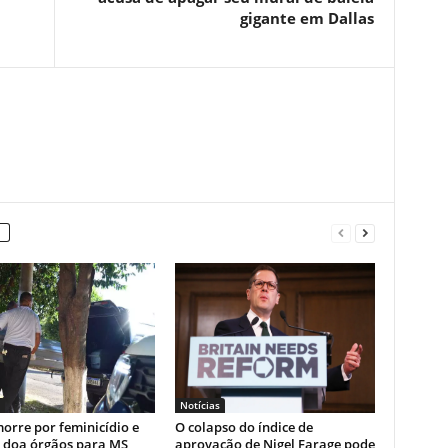
gigante em Dallas
Notícias
orre por feminicídio e
O colapso do índice de
a doa órgãos para MS
aprovação de Nigel Farage pode