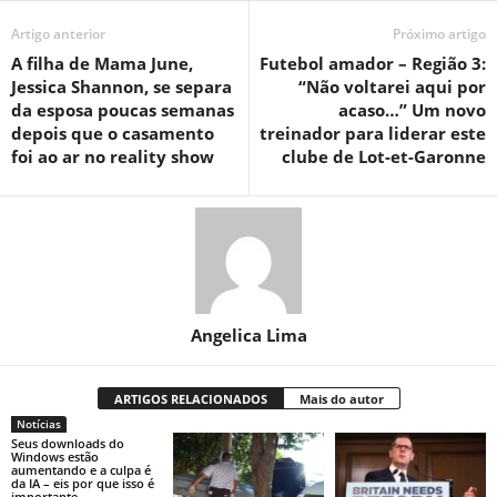
Artigo anterior
Próximo artigo
A filha de Mama June,
Futebol amador – Região 3:
Jessica Shannon, se separa
“Não voltarei aqui por
da esposa poucas semanas
acaso…” Um novo
depois que o casamento
treinador para liderar este
foi ao ar no reality show
clube de Lot-et-Garonne
Angelica Lima
ARTIGOS RELACIONADOS
Mais do autor
Notícias
Seus downloads do
Windows estão
aumentando e a culpa é
da IA ​​– eis por que isso é
importante