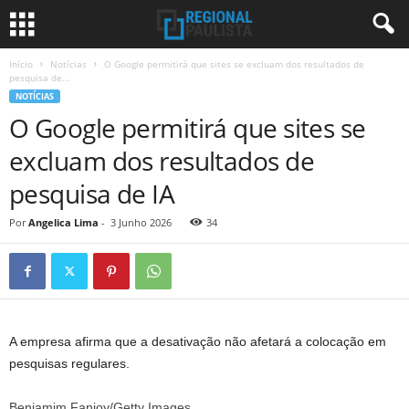
Início
Notícias
O Google permitirá que sites se excluam dos resultados de
pesquisa de...
NOTÍCIAS
O Google permitirá que sites se
excluam dos resultados de
pesquisa de IA
Por
Angelica Lima
-
3 Junho 2026
34
A empresa afirma que a desativação não afetará a colocação em
pesquisas regulares.
Benjamim Fanjoy/Getty Images