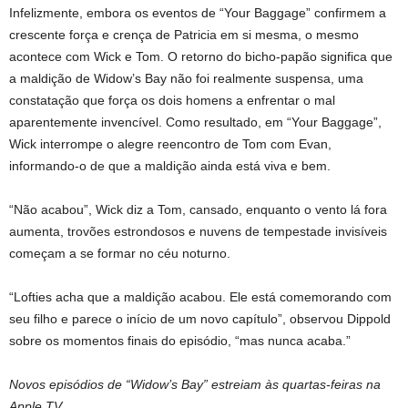
Infelizmente, embora os eventos de “Your Baggage” confirmem a
crescente força e crença de Patricia em si mesma, o mesmo
acontece com Wick e Tom. O retorno do bicho-papão significa que
a maldição de Widow’s Bay não foi realmente suspensa, uma
constatação que força os dois homens a enfrentar o mal
aparentemente invencível. Como resultado, em “Your Baggage”,
Wick interrompe o alegre reencontro de Tom com Evan,
informando-o de que a maldição ainda está viva e bem.
“Não acabou”, Wick diz a Tom, cansado, enquanto o vento lá fora
aumenta, trovões estrondosos e nuvens de tempestade invisíveis
começam a se formar no céu noturno.
“Lofties acha que a maldição acabou. Ele está comemorando com
seu filho e parece o início de um novo capítulo”, observou Dippold
sobre os momentos finais do episódio, “mas nunca acaba.”
Novos episódios de “Widow’s Bay” estreiam às quartas-feiras na
Apple TV
.