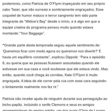
posteriores, como Patricia de O’Flynn tropeçando em seu próprio
cabo Taser, que são surreais e sombriamente engraçados. Esse
coquetel de humor maluco e terror sangrento tem sido parte
integrante de “Widow’s Bay” desde o início, e é algo em que a
equipe criativa do programa pensou muito quando estava
montando “Your Baggage”.
“
Grande parte desta temporada seguiu aquele sentimento de:
‘Queremos ficar com medo agora ou queremos nos divertir?’ E
havia um equilíbrio constante”, explicou Dippold. “Para o episódio
8, eu queria que as pessoas ficassem assustadas quando ele
estivesse em sua casa e você soubesse que ele estava vindo. Mas
então, quando você chega às corridas, Kate O’Flynn é muito
engraçada. A ideia de ele correr pela rua com esse cara seguindo-
o lentamente realmente nos fez rir.”
Patricia não recebe ajuda de ninguém durante sua perseguição ao
bicho-papão, incluindo o xerife Clemons e seus ex-amigos
atormentadores do ensino médio, um dos quais (Chris de Lauren