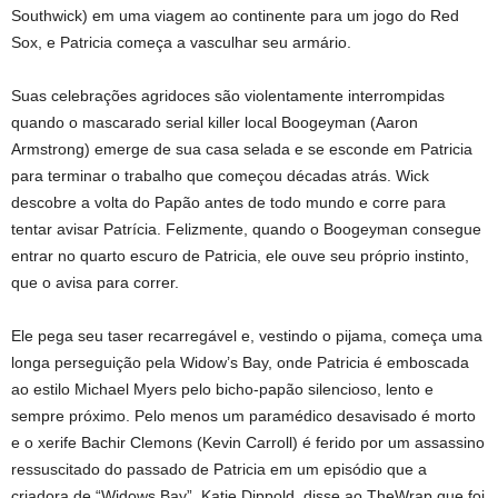
Southwick) em uma viagem ao continente para um jogo do Red
Sox, e Patricia começa a vasculhar seu armário.
Suas celebrações agridoces são violentamente interrompidas
quando o mascarado serial killer local Boogeyman (Aaron
Armstrong) emerge de sua casa selada e se esconde em Patricia
para terminar o trabalho que começou décadas atrás. Wick
descobre a volta do Papão antes de todo mundo e corre para
tentar avisar Patrícia. Felizmente, quando o Boogeyman consegue
entrar no quarto escuro de Patricia, ele ouve seu próprio instinto,
que o avisa para correr.
Ele pega seu taser recarregável e, vestindo o pijama, começa uma
longa perseguição pela Widow’s Bay, onde Patricia é emboscada
ao estilo Michael Myers pelo bicho-papão silencioso, lento e
sempre próximo. Pelo menos um paramédico desavisado é morto
e o xerife Bachir Clemons (Kevin Carroll) é ferido por um assassino
ressuscitado do passado de Patricia em um episódio que a
criadora de “Widows Bay”, Katie Dippold, disse ao TheWrap que foi