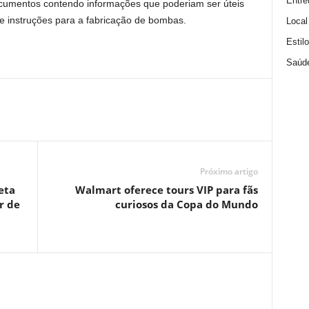
Entre
ocumentos contendo informações que poderiam ser úteis
 e instruções para a fabricação de bombas.
Local
Estil
Saúd
Próximo artigo
eta
Walmart oferece tours VIP para fãs
r de
curiosos da Copa do Mundo