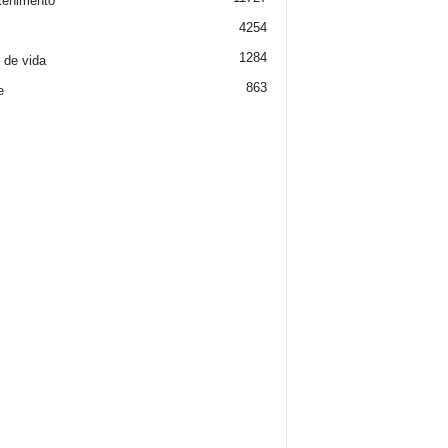
tenimento
4254
1284
o de vida
863
e