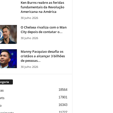
Ken Burns reabre as feridas
fundamentais da Revolução
Americana na América
30 Julho 2026
O Chelsea rivaliza com o Man
City depois de contatar o...
30 Julho 2026
Manny Pacquiao desafia os
cristãos a alcançar 3 bilhões
de pessoas...
30 Julho 2026
egoria
18564
ias
17901
rts
16343
o
11727