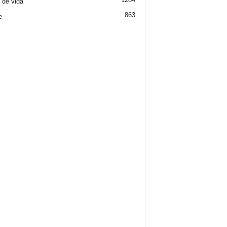
o de vida
863
e