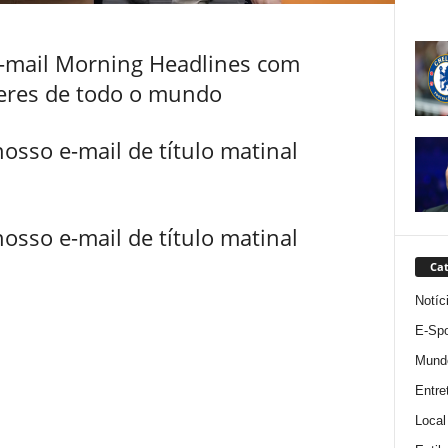
e-mail Morning Headlines com
teres de todo o mundo
nosso e-mail de título matinal
nosso e-mail de título matinal
Cat
Notíc
E-Spo
Mund
Entre
Local