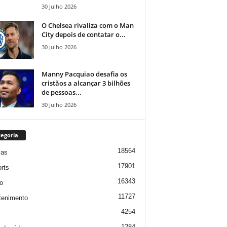
30 Julho 2026
O Chelsea rivaliza com o Man
City depois de contatar o...
30 Julho 2026
Manny Pacquiao desafia os
cristãos a alcançar 3 bilhões
de pessoas...
30 Julho 2026
egoria
18564
ias
17901
rts
16343
o
11727
tenimento
4254
1284