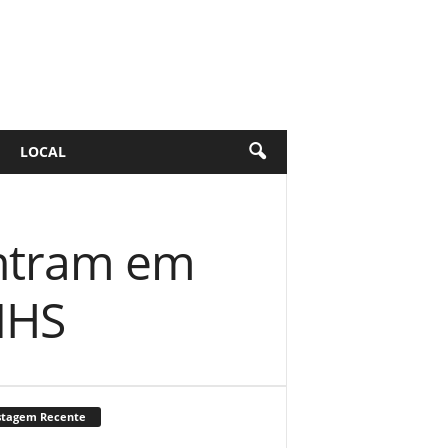
LOCAL
entram em
NHS
stagem Recente