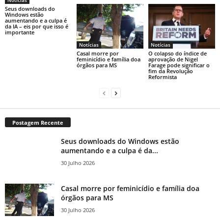
Notícias
Seus downloads do
Windows estão
aumentando e a culpa é
da IA ​​– eis por que isso é
importante
Notícias
Notícias
Casal morre por
O colapso do índice de
feminicídio e família doa
aprovação de Nigel
órgãos para MS
Farage pode significar o
fim da Revolução
Reformista
Postagem Recente
Seus downloads do Windows estão
aumentando e a culpa é da...
30 Julho 2026
Casal morre por feminicídio e família doa
órgãos para MS
30 Julho 2026