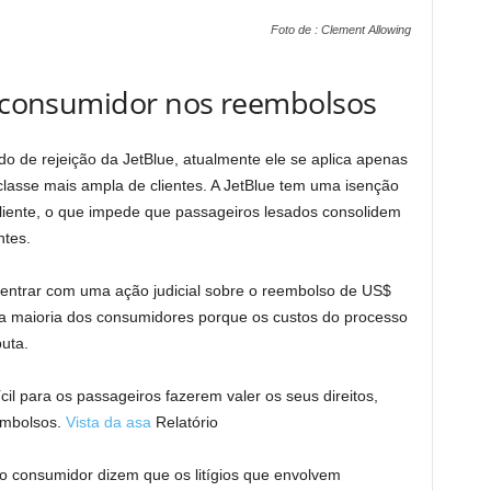
Foto de : Clement Allowing
do consumidor nos reembolsos
o de rejeição da JetBlue, atualmente ele se aplica apenas
lasse mais ampla de clientes. A JetBlue tem uma isenção
liente, o que impede que passageiros lesados ​​consolidem
ntes.
entrar com uma ação judicial sobre o reembolso de US$
 a maioria dos consumidores porque os custos do processo
uta.
cil para os passageiros fazerem valer os seus direitos,
embolsos.
Vista da asa
Relatório
 consumidor dizem que os litígios que envolvem