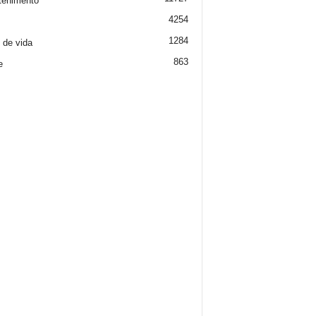
tenimento
4254
1284
o de vida
863
e