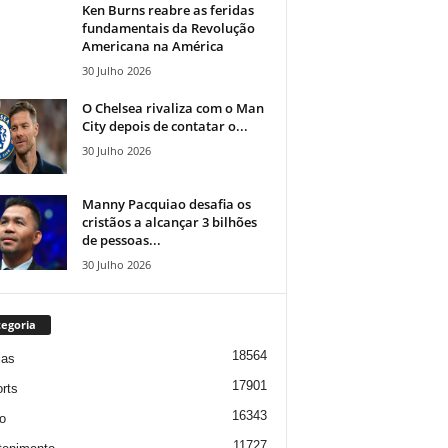
Ken Burns reabre as feridas
fundamentais da Revolução
Americana na América
30 Julho 2026
O Chelsea rivaliza com o Man
City depois de contatar o...
30 Julho 2026
Manny Pacquiao desafia os
cristãos a alcançar 3 bilhões
de pessoas...
30 Julho 2026
egoria
18564
ias
17901
rts
16343
o
11727