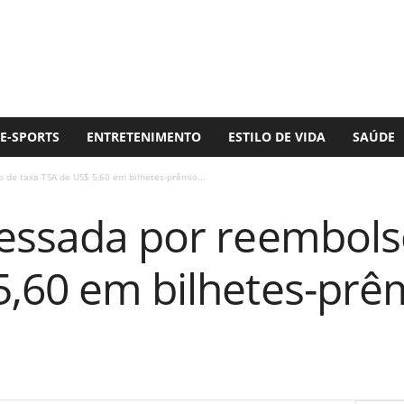
E-SPORTS
ENTRETENIMENTO
ESTILO DE VIDA
SAÚDE
 de taxa TSA de US$ 5,60 em bilhetes-prêmio...
cessada por reembols
5,60 em bilhetes-prê