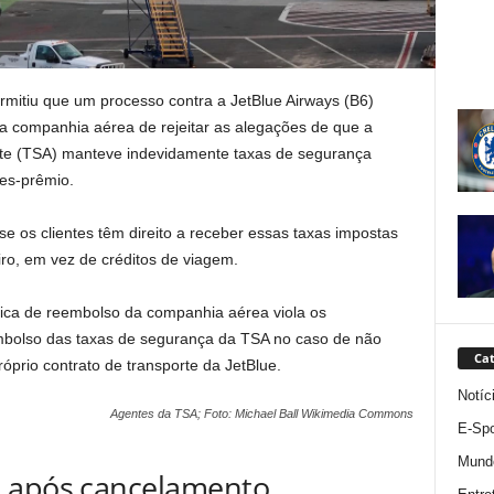
rmitiu que um processo contra a JetBlue Airways (B6)
 da companhia aérea de rejeitar as alegações de que a
te (TSA) manteve indevidamente taxas de segurança
es-prêmio.
e os clientes têm direito a receber essas taxas impostas
o, em vez de créditos de viagem.
ca de reembolso da companhia aérea viola os
mbolso das taxas de segurança da TSA no caso de não
Cat
óprio contrato de transporte da JetBlue.
Notíc
Agentes da TSA; Foto: Michael Ball Wikimedia Commons
E-Spo
Mund
A após cancelamento