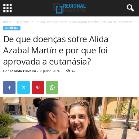
Início
Notícias
De que doenças sofre Alida Azabal Martín e por que foi aprovada...
NOTÍCIAS
De que doenças sofre Alida
Azabal Martín e por que foi
aprovada a eutanásia?
Por
Fabiola Oliveira
-
8 Julho 2026
47