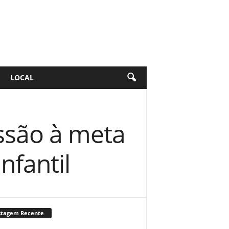
LOCAL
ssão à meta
nfantil
stagem Recente