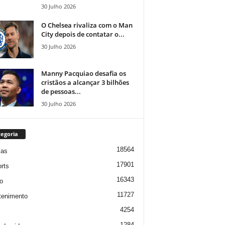
30 Julho 2026
O Chelsea rivaliza com o Man
City depois de contatar o...
30 Julho 2026
Manny Pacquiao desafia os
cristãos a alcançar 3 bilhões
de pessoas...
30 Julho 2026
egoria
18564
ias
17901
rts
16343
o
11727
tenimento
4254
1284