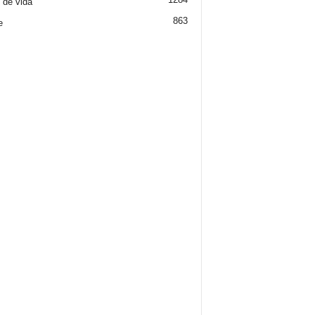
o de vida
863
e