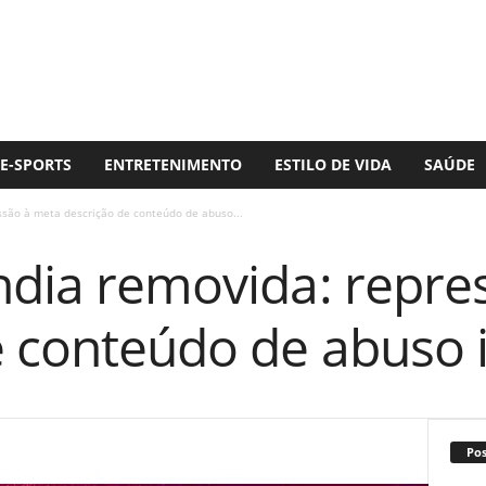
E-SPORTS
ENTRETENIMENTO
ESTILO DE VIDA
SAÚDE
ssão à meta descrição de conteúdo de abuso...
Índia removida: repre
 conteúdo de abuso i
Po