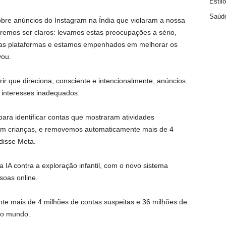
Estil
Saúd
obre anúncios do Instagram na Índia que violaram a nossa
queremos ser claros: levamos estas preocupações a sério,
as plataformas e estamos empenhados em melhorar os
vou.
ir que direciona, consciente e intencionalmente, anúncios
interesses inadequados.
para identificar contas que mostraram atividades
com crianças, e removemos automaticamente mais de 4
disse Meta.
 IA ​​contra a exploração infantil, com o novo sistema
soas online.
e mais de 4 milhões de contas suspeitas e 36 milhões de
 o mundo.