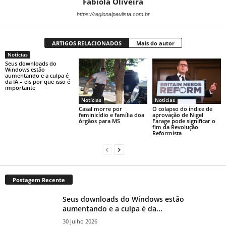
Fabiola Oliveira
https://regionalpaulista.com.br
ARTIGOS RELACIONADOS
Mais do autor
Notícias
Seus downloads do
Windows estão
aumentando e a culpa é
da IA ​​– eis por que isso é
importante
Notícias
Notícias
Casal morre por
O colapso do índice de
feminicídio e família doa
aprovação de Nigel
órgãos para MS
Farage pode significar o
fim da Revolução
Reformista
Postagem Recente
Seus downloads do Windows estão
aumentando e a culpa é da...
30 Julho 2026