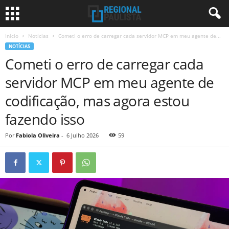
Início
Notícias
Cometi o erro de carregar cada servidor MCP em meu agente de...
NOTÍCIAS
Cometi o erro de carregar cada
servidor MCP em meu agente de
codificação, mas agora estou
fazendo isso
Por
Fabiola Oliveira
-
6 Julho 2026
59