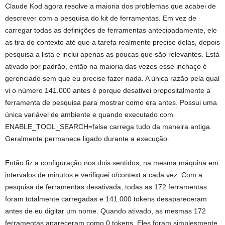
Claude Kod agora resolve a maioria dos problemas que acabei de
descrever com a pesquisa do kit de ferramentas. Em vez de
carregar todas as definições de ferramentas antecipadamente, ele
as tira do contexto até que a tarefa realmente precise delas, depois
pesquisa a lista e inclui apenas as poucas que são relevantes. Está
ativado por padrão, então na maioria das vezes esse inchaço é
gerenciado sem que eu precise fazer nada. A única razão pela qual
vi o número 141.000 antes é porque desativei propositalmente a
ferramenta de pesquisa para mostrar como era antes. Possui uma
única variável de ambiente e quando executado com
ENABLE_TOOL_SEARCH=false carrega tudo da maneira antiga.
Geralmente permanece ligado durante a execução.
Então fiz a configuração nos dois sentidos, na mesma máquina em
intervalos de minutos e verifiquei o/context a cada vez. Com a
pesquisa de ferramentas desativada, todas as 172 ferramentas
foram totalmente carregadas e 141.000 tokens desapareceram
antes de eu digitar um nome. Quando ativado, as mesmas 172
ferramentas apareceram como 0 tokens. Eles foram simplesmente