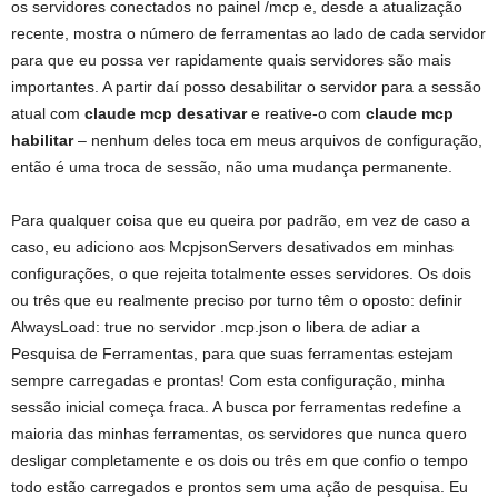
os servidores conectados no painel /mcp e, desde a atualização
recente, mostra o número de ferramentas ao lado de cada servidor
para que eu possa ver rapidamente quais servidores são mais
importantes. A partir daí posso desabilitar o servidor para a sessão
atual com
claude mcp desativar
e reative-o com
claude mcp
habilitar
– nenhum deles toca em meus arquivos de configuração,
então é uma troca de sessão, não uma mudança permanente.
Para qualquer coisa que eu queira por padrão, em vez de caso a
caso, eu adiciono aos McpjsonServers desativados em minhas
configurações, o que rejeita totalmente esses servidores. Os dois
ou três que eu realmente preciso por turno têm o oposto: definir
AlwaysLoad: true no servidor .mcp.json o libera de adiar a
Pesquisa de Ferramentas, para que suas ferramentas estejam
sempre carregadas e prontas! Com esta configuração, minha
sessão inicial começa fraca. A busca por ferramentas redefine a
maioria das minhas ferramentas, os servidores que nunca quero
desligar completamente e os dois ou três em que confio o tempo
todo estão carregados e prontos sem uma ação de pesquisa. Eu