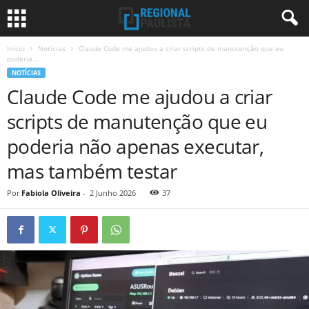
Início
Notícias
Claude Code me ajudou a criar scripts de manutenção que eu
poderia...
NOTÍCIAS
Claude Code me ajudou a criar
scripts de manutenção que eu
poderia não apenas executar,
mas também testar
Por
Fabiola Oliveira
-
2 Junho 2026
37