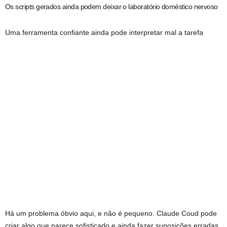
Os scripts gerados ainda podem deixar o laboratório doméstico nervoso
Uma ferramenta confiante ainda pode interpretar mal a tarefa
Há um problema óbvio aqui, e não é pequeno. Claude Coud pode
criar algo que parece sofisticado e ainda fazer suposições erradas.