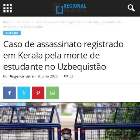
Início
Notícias
Caso de assassinato registrado em Kerala pela morte de
estudante no Uzbequistão
NOTÍCIAS
Caso de assassinato registrado
em Kerala pela morte de
estudante no Uzbequistão
Por
Angelica Lima
-
9 Julho 2026
53