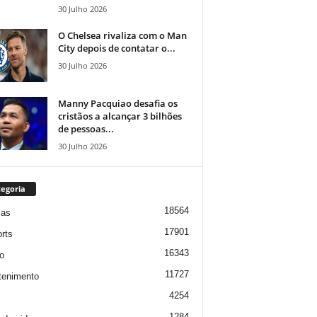
30 Julho 2026
O Chelsea rivaliza com o Man
City depois de contatar o...
30 Julho 2026
Manny Pacquiao desafia os
cristãos a alcançar 3 bilhões
de pessoas...
30 Julho 2026
egoria
18564
ias
17901
rts
16343
o
11727
tenimento
4254
1284