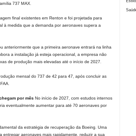
Estil
família 737 MAX.
Saúd
ntagem final existentes em Renton e foi projetada para
nal à medida que a demanda por aeronaves supera a
u anteriormente que a primeira aeronave entrará na linha
bora a instalação já esteja operacional, a empresa não
axas de produção mais elevadas até o início de 2027.
odução mensal do 737 de 42 para 47, após concluir as
 FAA.
 chegam por mês
No início de 2027, com estudos internos
ia eventualmente aumentar para até 70 aeronaves por
damental da estratégia de recuperação da Boeing. Uma
 entregar aeronaves mais rapidamente, reduzir a sua