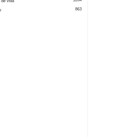
o de vida
863
e