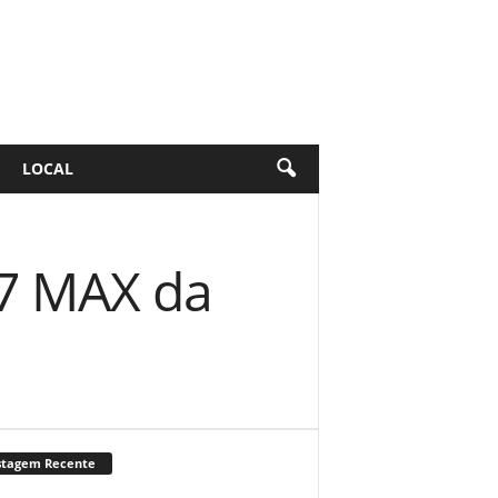
LOCAL
37 MAX da
stagem Recente