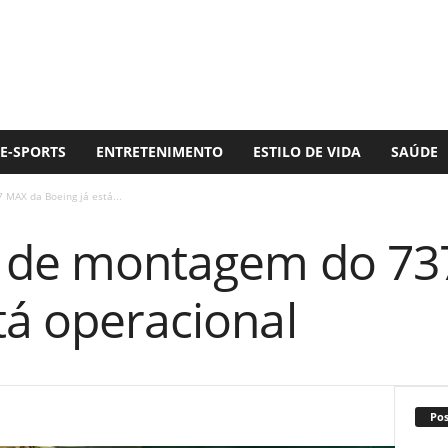
E-SPORTS
ENTRETENIMENTO
ESTILO DE VIDA
SAÚDE
 MAX da Boeing já está...
a de montagem do 7
tá operacional
Po