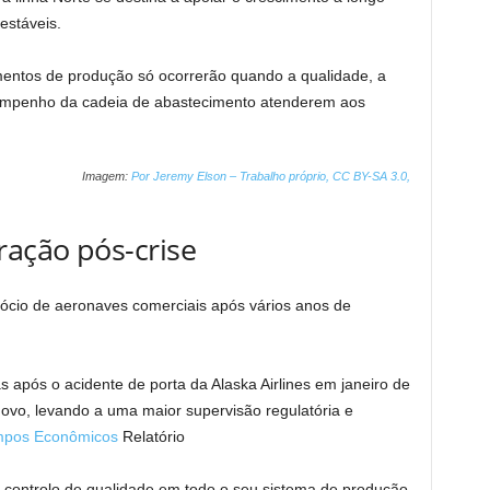
estáveis.
entos de produção só ocorrerão quando a qualidade, a
sempenho da cadeia de abastecimento atenderem aos
Imagem:
Por Jeremy Elson – Trabalho próprio, CC BY-SA 3.0,
ração pós-crise
gócio de aeronaves comerciais após vários anos de
 após o acidente de porta da Alaska Airlines em janeiro de
vo, levando a uma maior supervisão regulatória e
pos Econômicos
Relatório
 o controlo de qualidade em todo o seu sistema de produção