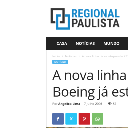
R
e
g
i
o
n
a
CASA
NOTÍCIAS
MUNDO
l
P
Início
Notícias
A nova linha de montagem do 737
a
NOTÍCIAS
u
A nova linh
l
i
s
Boeing já es
t
a
Por
Angelica Lima
-
7 Julho 2026
57