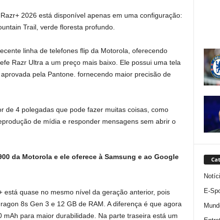
 Razr+ 2026 está disponível apenas em uma configuração:
ain Trail, verde floresta profundo.
cente linha de telefones flip da Motorola, oferecendo
fe Razr Ultra a um preço mais baixo. Ele possui uma tela
s aprovada pela Pantone. fornecendo maior precisão de
or de 4 polegadas que pode fazer muitas coisas, como
 a reprodução de mídia e responder mensagens sem abrir o
.900 da Motorola e ele oferece à Samsung e ao Google
Cat
Notíc
E-Spo
está quase no mesmo nível da geração anterior, pois
gon 8s Gen 3 e 12 GB de RAM. A diferença é que agora
Mund
 mAh para maior durabilidade. Na parte traseira está um