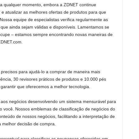
r a qualquer momento, embora a ZDNET continue
e atualizar as melhores ofertas de produtos para que
ossa equipe de especialistas verifica regularmente as
 que ainda sejam válidas e disponíveis. Lamentamos se
eocupe – estamos sempre encontrando novas maneiras de
 ZDNET.com.
 precisos para ajudá-lo a comprar de maneira mais
ência, 30 revisores práticos de produtos e 10.000 pés
garantir que oferecemos a melhor tecnologia.
aos negócios desenvolvendo um sistema mensurável para
o você. Nossos emblemas de classificação de negócios do
onteúdo de nossos negócios, facilitando a interpretação de
 a melhor decisão de compra.
rcentual para classificar as poupanças oferecidas em