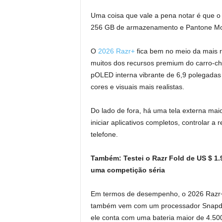
Uma coisa que vale a pena notar é que o
256 GB de armazenamento e Pantone Mount
O
2026 Razr+
fica bem no meio da mais re
muitos dos recursos premium do carro-che
pOLED interna vibrante de 6,9 ​​polegada
cores e visuais mais realistas.
Do lado de fora, há uma tela externa mai
iniciar aplicativos completos, controlar
telefone.
Também:
Testei o Razr Fold de US $ 1
uma competição séria
Em termos de desempenho, o 2026 Razr+ 
também vem com um processador Snapdra
ele conta com uma bateria maior de 4.500