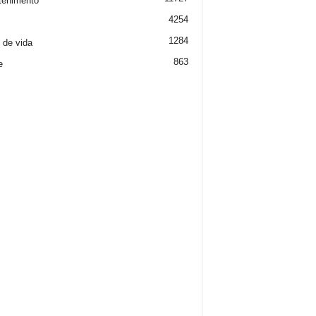
tenimento
4254
1284
o de vida
863
e