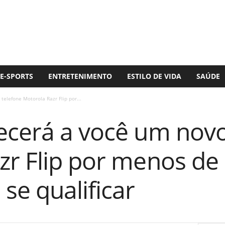
E-SPORTS
ENTRETENIMENTO
ESTILO DE VIDA
SAÚDE
elefone Motorola Razr Flip por...
ecerá a você um novo
zr Flip por menos de
se qualificar