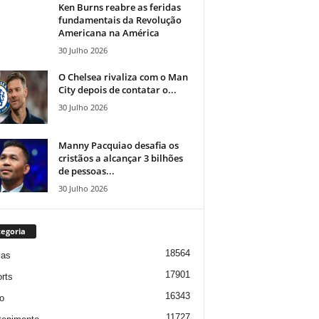
Ken Burns reabre as feridas
fundamentais da Revolução
Americana na América
30 Julho 2026
O Chelsea rivaliza com o Man
City depois de contatar o...
30 Julho 2026
Manny Pacquiao desafia os
cristãos a alcançar 3 bilhões
de pessoas...
30 Julho 2026
egoria
18564
ias
17901
rts
16343
o
11727