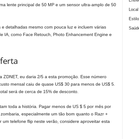
Entre
a lente principal de 50 MP e um sensor ultra-amplo de 50
Local
Estil
s e detalhadas mesmo com pouca luz e incluem várias
Saúd
 de IA, como Face Retouch, Photo Enhancement Engine e
ferta
da ZDNET, eu daria 2/5 a esta promoção. Esse número
 custo mensal caiu de quase US$ 30 para menos de US$ 5.
total será de cerca de 15% de desconto.
am toda a história. Pagar menos de US $ 5 por mês por
e zombaria, especialmente um tão bom quanto o Razr +
m telefone flip neste verão, considere aproveitar esta