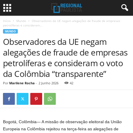
Início
Mundo
Observadores da UE negam alegações de fraude de empresas
petrolíferas e consideram...
MUNDO
Observadores da UE negam
alegações de fraude de empresas
petrolíferas e consideram o voto
da Colômbia “transparente”
Por
Marilene Rocha
-
2 Junho 2026
42
Bogotá, Colômbia—
A missão de observação eleitoral da União
Europeia na Colômbia rejeitou na terça-feira as alegações de